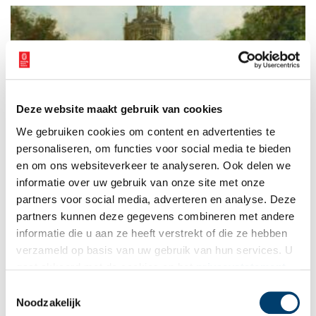
Deze website maakt gebruik van cookies
6000 gasvlammetjes verlichtten het Paleis voor Volksvlijt
We gebruiken cookies om content en advertenties te
Het is ‘een enorme suikertaart van ijzer en glas’, maar ook een
‘ondeugdelijk tochtgat.’ En toch is het in 1864 geopende
personaliseren, om functies voor social media te bieden
Paleis voor Volksvlijt 65 jaar lang een zeer geliefde plek van
en om ons websiteverkeer te analyseren. Ook delen we
vermaak aan het Amsterdamse Frederiksplein. Tot een alles
informatie over uw gebruik van onze site met onze
verzengende brand daar een eind aan maakt.
partners voor social media, adverteren en analyse. Deze
partners kunnen deze gegevens combineren met andere
informatie die u aan ze heeft verstrekt of die ze hebben
verzameld op basis van uw gebruik van hun services. U
gaat akkoord met de cookies en het
privacystatement
als u onze website blijft gebruiken.
Toestemmingsselectie
Noodzakelijk