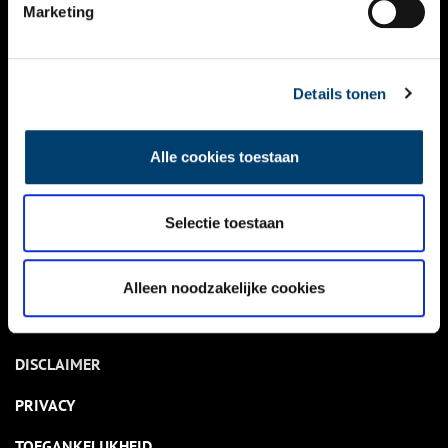
NIEUWS
Marketing
KALENDER
THEMA’S
Details tonen
ACTIVITEITEN
Alle cookies toestaan
VIDEO’S
Selectie toestaan
OVER ONS
CONTACT
Alleen noodzakelijke cookies
NIEUWSBRIEF
DISCLAIMER
PRIVACY
TOEGANKELIJKHEID