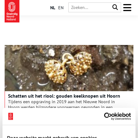
NL
EN
Schatten uit het riool: gouden keelknopen uit Hoorn
Tijdens een opgraving in 2019 aan het Nieuwe Noord in
Hoorn werden bijzondere voorwerpen gevonden in een
zeventiende eeuws riool. Tijdens het zeven vond een
vrijwilliger van Archeologie West-Friesland zelfs een paar
gouden keelknopen!
Deze website maakt gebruik van cookies