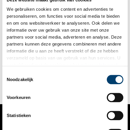
We gebruiken cookies om content en advertenties te
personaliseren, om functies voor social media te bieden
en om ons websiteverkeer te analyseren. Ook delen we
informatie over uw gebruik van onze site met onze
partners voor social media, adverteren en analyse. Deze
partners kunnen deze gegevens combineren met andere
De vondst van het Paradijs
informatie die u aan ze heeft verstrekt of die ze hebben
In 2019 vonden er weer vele archeologische opgravingen
verzameld op basis van uw gebruik van hun services. U
plaats in Noord-Holland. Archeologen kregen in Hoorn de
gaat akkoord met de cookies en het
privacystatement
unieke kans om Nieuwendam 19-20 op te graven, een plek die
al decennialang een gat in de monumentale gevelrij vormt. Dat
als u onze website blijft gebruiken.
Toestemmingsselectie
ze hier op het Paradijs zouden stuiten, overtrof hun
Noodzakelijk
verwachtingen.
Voorkeuren
Statistieken
VERHALEN