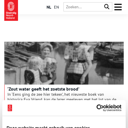
NL
EN
‘Zout water geeft het zoetste brood’
In ‘Eens ging de zee hier tekeer’, het nieuwste boek van
historica Eva Vriend, kan de lezer meeleven met het lot van de
Zuiderzeevissers. We leren vier generaties van de
Spakenburgse familie Hopman kennen, waarvan de
gezinsleden elk op geheel eigen wijze omgingen met de
afsluiting van hun geliefde Zuiderzee.
Deze website maakt gebruik van cookies