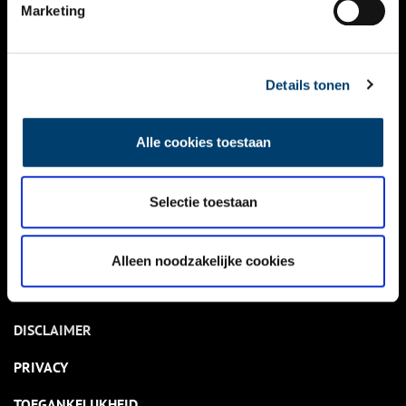
NIEUWS
Marketing
KALENDER
THEMA’S
Details tonen
ACTIVITEITEN
Alle cookies toestaan
VIDEO’S
Selectie toestaan
OVER ONS
CONTACT
Alleen noodzakelijke cookies
NIEUWSBRIEF
DISCLAIMER
PRIVACY
TOEGANKELIJKHEID