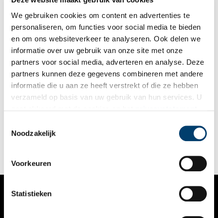
We gebruiken cookies om content en advertenties te
personaliseren, om functies voor social media te bieden
en om ons websiteverkeer te analyseren. Ook delen we
informatie over uw gebruik van onze site met onze
partners voor social media, adverteren en analyse. Deze
partners kunnen deze gegevens combineren met andere
Spaanse kanonnen klinken vals in Monnickendam
informatie die u aan ze heeft verstrekt of die ze hebben
Jan Haring was een onverschrokken geus. In Monnickendam
verzameld op basis van uw gebruik van hun services. U
zijn ze hem niet vergeten. De geuzen uit het stadje namen de
gaat akkoord met de cookies en het
privacystatement
Spaanse admiraal Bossu op de Zuiderzee gevangen. Buit
gemaakte kanonnen werden omgegoten tot klokken. Dat het
als u onze website blijft gebruiken.
Toestemmingsselectie
carillon uit 1595 wat vals klinkt, horen ze in Monnickendam
Noodzakelijk
niet meer.
Voorkeuren
Statistieken
VERHALEN