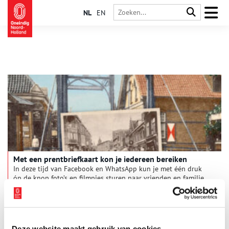
NL
EN
Met een prentbriefkaart kon je iedereen bereiken
In deze tijd van Facebook en WhatsApp kun je met één druk
óp de knop foto’s en filmpjes sturen naar vrienden en familie,
maar rond 1900 was de prentbriefkaart de meest geliefde
manier om met hen te communiceren.
Deze website maakt gebruik van cookies