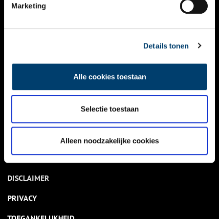
NIEUWS
Marketing
KALENDER
THEMA’S
Details tonen
ACTIVITEITEN
Alle cookies toestaan
VIDEO’S
Selectie toestaan
OVER ONS
CONTACT
Alleen noodzakelijke cookies
NIEUWSBRIEF
DISCLAIMER
PRIVACY
TOEGANKELIJKHEID