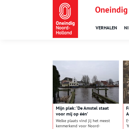
Oneindig
VERHALEN
N
Mijn plek: ‘De Amstel staat
F
voor mij op één’
A
O
Welke plaats vind jij het meest
E
kenmerkend voor Noord-
‘