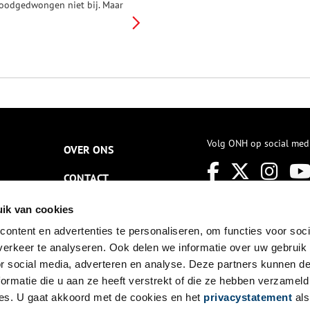
oodgedwongen niet bij. Maar
oop of fiets dan in gedachten
ven mee met een mooi tochtje
an de Berlagebrug in
msterdam naar de Bullewijk in
uderkerk aan de Amstel.
akweg tien kilometer met
errassende verhalen. Deel 4:
an Ouderkerk naar Ouderkerk.
Volg ONH op social med
OVER ONS
CONTACT
NIEUWSBRIEF
ik van cookies
ontent en advertenties te personaliseren, om functies voor soci
DISCLAIMER
erkeer te analyseren. Ook delen we informatie over uw gebruik
PRIVACY
or social media, adverteren en analyse. Deze partners kunnen 
ormatie die u aan ze heeft verstrekt of die ze hebben verzameld
TOEGANKELIJKHEID
es. U gaat akkoord met de cookies en het
privacystatement
als