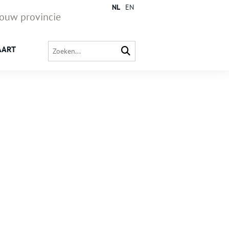
NL
EN
jouw provincie
AART