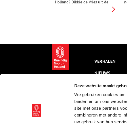
Holland? Dikkie de Vries uit de
n
gemeente Aalsmeer hoeft er
l
niet lang over na te denken:
e
‘Wat ik kenmerkend vind voor
v
Amstelland? De Amstel
A
natuurlijk.’ Wandel in gedachten
O
mee langs de oevers van de
P
Amstel, door de dorpen Nes en
v
Ouderkerk.
v
VERHALEN
NIEUWS
KALENDER
Deze website maakt gebru
We gebruiken cookies om c
THEMA’S
bieden en om ons websitev
ACTIVITEITEN
site met onze partners vo
combineren met andere inf
VIDEO’S
uw gebruik van hun servic