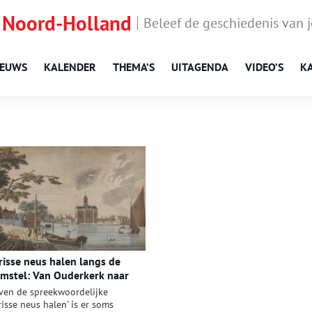
 Noord-Holland
Beleef de geschiedenis van 
IEUWS
KALENDER
THEMA’S
UITAGENDA
VIDEO’S
K
risse neus halen langs de
mstel: Van Ouderkerk naar
uderkerk
ven de spreekwoordelijke
frisse neus halen’ is er soms