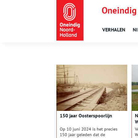
Oneindig
VERHALEN
N
150 jaar Oosterspoorlijn
N
W
Op 10 juni 2024 is het precies
V
150 jaar geleden dat de
W