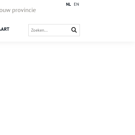
NL
EN
jouw provincie
AART