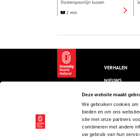
Oosterspoorlijn tussen
‘
Amsterdam en Amersfoort, met
w
2 min
een zijtak van Hilversum naar
r
Utrecht, geopend werd. ProRail
g
viert deze historische
n
gebeurtenis met onder meer
n
een speciale podcast.
VERHALEN
NIEUWS
KALENDER
Deze website maakt gebru
We gebruiken cookies om c
THEMA’S
bieden en om ons websitev
ACTIVITEITEN
site met onze partners vo
combineren met andere inf
VIDEO’S
uw gebruik van hun servic