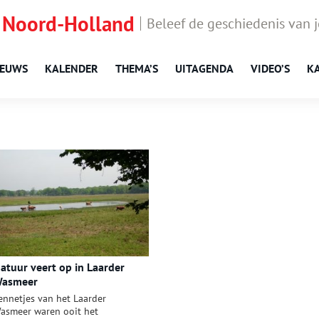
 Noord-Holland
Beleef de geschiedenis van 
IEUWS
KALENDER
THEMA’S
UITAGENDA
VIDEO’S
K
atuur veert op in Laarder
asmeer
ennetjes van het Laarder
asmeer waren ooit het