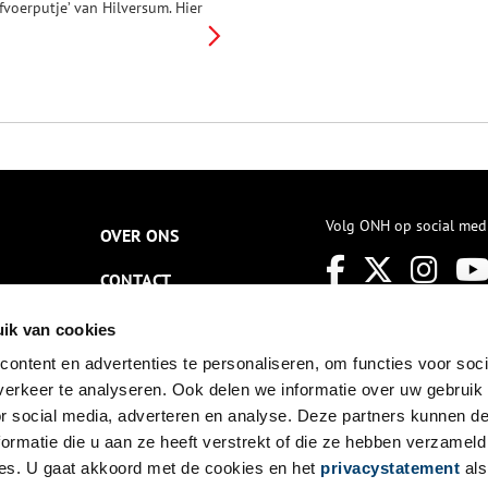
afvoerputje’ van Hilversum. Hier
erd onvoldoende gezuiverd
ioolwater op geloosd. Na een
rootscheepse sanering is het
u een interessant
atuurgebied.
Volg ONH op social med
OVER ONS
CONTACT
NIEUWSBRIEF
ik van cookies
ontent en advertenties te personaliseren, om functies voor soci
DISCLAIMER
erkeer te analyseren. Ook delen we informatie over uw gebruik
PRIVACY
or social media, adverteren en analyse. Deze partners kunnen 
ormatie die u aan ze heeft verstrekt of die ze hebben verzameld
TOEGANKELIJKHEID
es. U gaat akkoord met de cookies en het
privacystatement
als