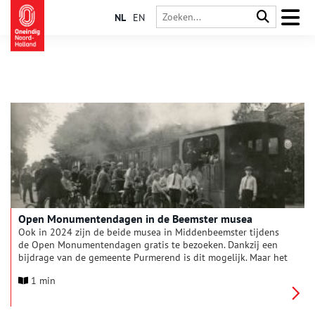
NL
EN
Open Monumentendagen in de Beemster musea
Ook in 2024 zijn de beide musea in Middenbeemster tijdens
de Open Monumentendagen gratis te bezoeken. Dankzij een
bijdrage van de gemeente Purmerend is dit mogelijk. Maar het
laten scannen van uw Museumkaart wordt wel op prijs gesteld.
1 min
Het thema van dit jaar is: routes, netwerken & verbindingen,
kort samengevat als ‘Onderweg’. De Open Monumentendagen
zijn op zaterdag 14 en zondag 15 september 2024.