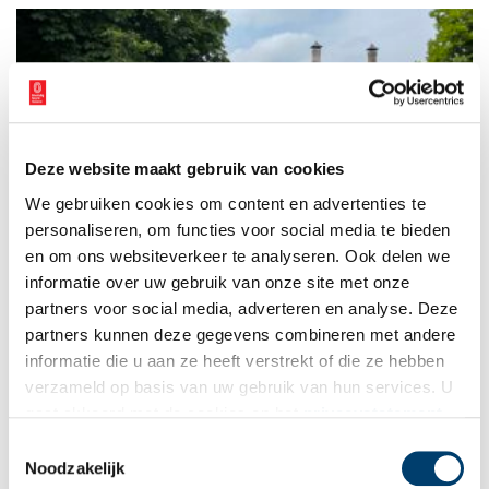
Deze website maakt gebruik van cookies
Agrarisch Museum Westerhem: over kaas, brongas en
We gebruiken cookies om content en advertenties te
molens
personaliseren, om functies voor social media te bieden
De kaas die er vandaan komt is wereldberoemd. En dat is nog
maar één aspect van het Beemster boerenleven dat wordt
en om ons websiteverkeer te analyseren. Ook delen we
belicht in Agrarisch Museum Westerhem in Middenbeemster.
informatie over uw gebruik van onze site met onze
partners voor social media, adverteren en analyse. Deze
partners kunnen deze gegevens combineren met andere
informatie die u aan ze heeft verstrekt of die ze hebben
verzameld op basis van uw gebruik van hun services. U
gaat akkoord met de cookies en het
privacystatement
als u onze website blijft gebruiken.
Toestemmingsselectie
Noodzakelijk