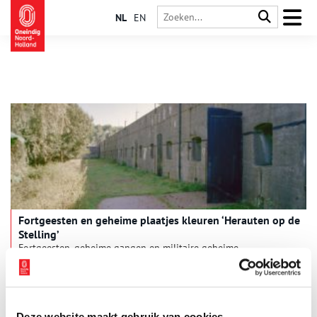
NL
EN
Fortgeesten en geheime plaatjes kleuren ‘Herauten op de
Stelling’
Fortgeesten, geheime gangen en militaire geheime
plakplaatjes, het komt allemaal voor in ‘Herauten op de
Stelling’, het derde en voorlopig laatste boek van Agnes de
Boer over de Stelling van Amsterdam.
Deze website maakt gebruik van cookies