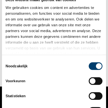
We gebruiken cookies om content en advertenties te
personaliseren, om functies voor social media te bieden
en om ons websiteverkeer te analyseren. Ook delen we
informatie over uw gebruik van onze site met onze
partners voor social media, adverteren en analyse. Deze
partners kunnen deze gegevens combineren met andere
Forten Stelling van Amsterdam zijn eldorado voor vogels
informatie die u aan ze heeft verstrekt of die ze hebben
en wijnverkopers
verzameld op basis van uw gebruik van hun services. U
Vogels, wijnliefhebbers en saunagasten, ze hebben allemaal
gaat akkoord met de cookies en het
privacystatement
baat bij de forten die destijds als onderdeel van de Stelling
als u onze website blijft gebruiken.
van Amsterdam zijn gebouwd. Agnes de Boer sprak met
Toestemmingsselectie
mensen die op de forten hebben gewoond en gewerkt. Dat
Noodzakelijk
leidde tot drie boeken, waarvan het laatste deel net is
verschenen.
Voorkeuren
Statistieken
VERHALEN