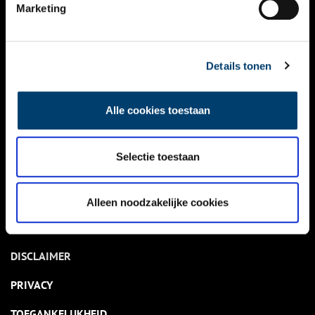
NIEUWS
Marketing
KALENDER
THEMA’S
Details tonen
ACTIVITEITEN
Alle cookies toestaan
VIDEO’S
Selectie toestaan
OVER ONS
CONTACT
Alleen noodzakelijke cookies
NIEUWSBRIEF
DISCLAIMER
PRIVACY
TOEGANKELIJKHEID