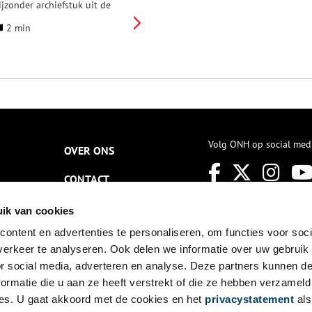
ijzonder archiefstuk uit de
ollectie in de schijnwerpers.
2 min
eze keer: een steen uit
gmond van ruim duizend jaar
ud – of toch niet? Het
egionaal Archief bewaart
ooral papieren en
egenwoordig ook digitale
ocumenten. Maar tussen de
ude papieren in de depots
evindt zich ook een doosje
et een steen. Op de steen
Volg ONH op social med
OVER ONS
taat een inscriptie die verwijst
aar de heilige Adelbert, aan
CONTACT
ie de Abdij van Egmond is
ewijd, en het jaartal 924. Is de
teen echt meer dan duizend
NIEUWSBRIEF
ik van cookies
aar oud?
ontent en advertenties te personaliseren, om functies voor soci
DISCLAIMER
erkeer te analyseren. Ook delen we informatie over uw gebruik
PRIVACY
or social media, adverteren en analyse. Deze partners kunnen 
ormatie die u aan ze heeft verstrekt of die ze hebben verzameld
TOEGANKELIJKHEID
es. U gaat akkoord met de cookies en het
privacystatement
als