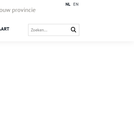
NL
EN
jouw provincie
AART