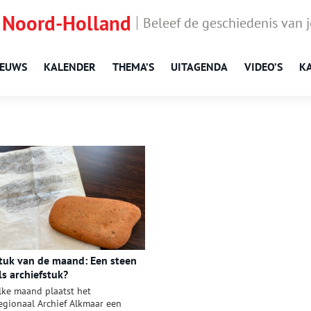
 Noord-Holland
Beleef de geschiedenis van 
IEUWS
KALENDER
THEMA’S
UITAGENDA
VIDEO’S
K
tuk van de maand: Een steen
ls archiefstuk?
lke maand plaatst het
egionaal Archief Alkmaar een