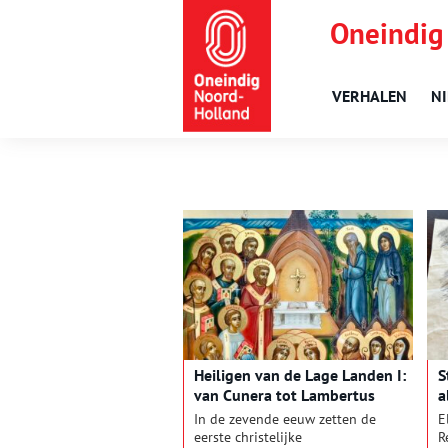
Oneindig
VERHALEN
N
Heiligen van de Lage Landen I:
S
van Cunera tot Lambertus
a
In de zevende eeuw zetten de
E
eerste christelijke
R