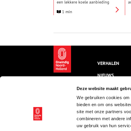
een lekkere koele aanbieding
a
voor houders van de
v
1 min
Museumkaart of de VIP-kaart
r
Vriendenloterij of de HoornPas.
s
Zij krijgen naast hun gratis
s
entree ook nog eens gratis ijs.
d
Op vertoon van hun kaart of
d
pas krijgen ze tot 3 bolletjes ijs
E
per persoon cadeau en kunnen
A
daarbij kiezen uit 7 smaken ijs.
k
a
w
VERHALEN
w
g
NIEUWS
t
z
t
KALENDER
Deze website maakt gebru
D
m
We gebruiken cookies om c
THEMA’S
g
bieden en om ons websitev
k
ACTIVITEITEN
site met onze partners vo
a
A
combineren met andere inf
VIDEO’S
v
uw gebruik van hun servic
D