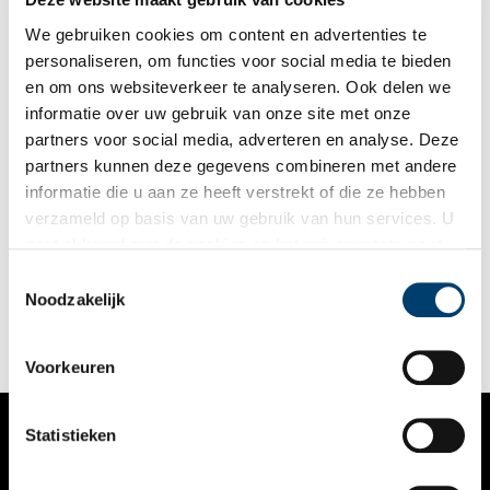
We gebruiken cookies om content en advertenties te
personaliseren, om functies voor social media te bieden
en om ons websiteverkeer te analyseren. Ook delen we
informatie over uw gebruik van onze site met onze
partners voor social media, adverteren en analyse. Deze
partners kunnen deze gegevens combineren met andere
Varen en vissen op de Westeinder
informatie die u aan ze heeft verstrekt of die ze hebben
Aalsmeer is bekend als watersportcentrum. Maar wist je dat in
verzameld op basis van uw gebruik van hun services. U
de plassen een meerval zwemt, een joekel van wel twee meter
gaat akkoord met de cookies en het
privacystatement
lengte. Deze vis schuilt in het rietland, ‘de Wildernis’.
als u onze website blijft gebruiken.
Toestemmingsselectie
Noodzakelijk
Voorkeuren
Statistieken
VERHALEN