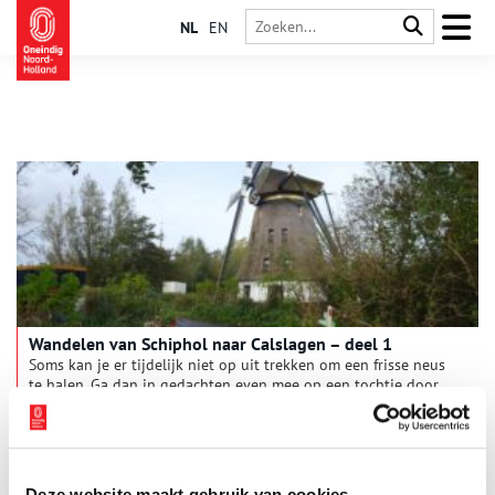
NL
EN
Wandelen van Schiphol naar Calslagen – deel 1
Soms kan je er tijdelijk niet op uit trekken om een frisse neus
te halen. Ga dan in gedachten even mee op een tochtje door
diverse eeuwen – een tour voor thuis. Van het weilandje bij
een torenfort naar de middeleeuwse heerlijkheid Calslagen.
Dat doen we in twee etappes. Vandaag is de vraag: waarom
doet de vlag van een bloemendorp denken aan een aardbei?
Deze website maakt gebruik van cookies