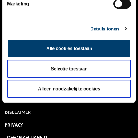
NIEUWS
Marketing
KALENDER
THEMA’S
Details tonen
ACTIVITEITEN
Alle cookies toestaan
VIDEO’S
Selectie toestaan
OVER ONS
CONTACT
Alleen noodzakelijke cookies
NIEUWSBRIEF
DISCLAIMER
PRIVACY
TOEGANKELIJKHEID