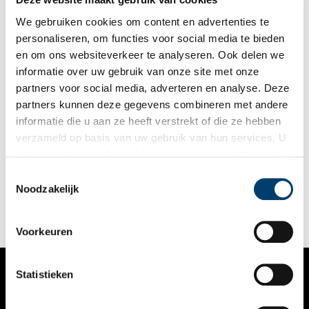
het land te verbinden.
We gebruiken cookies om content en advertenties te
personaliseren, om functies voor social media te bieden
en om ons websiteverkeer te analyseren. Ook delen we
informatie over uw gebruik van onze site met onze
partners voor social media, adverteren en analyse. Deze
partners kunnen deze gegevens combineren met andere
Zaanstreek: het Noordhollands Kanaal
informatie die u aan ze heeft verstrekt of die ze hebben
Het Noordhollands Kanaal kronkelt door het landschap tussen
verzameld op basis van uw gebruik van hun services. U
Den Helder en Amsterdam. Het werd in 1824 aangelegd om de
gaat akkoord met de cookies en het
privacystatement
verbinding van de hoofdstad met de zee te verbeteren. Ook de
andere regio’s langs de nieuwe vaarweg profiteerden. Zelfs de
als u onze website blijft gebruiken.
Toestemmingsselectie
Zaanstreek, hoewel die vreemd genoeg niet direct aan het
Noodzakelijk
kanaal kwam te liggen.
Voorkeuren
Statistieken
VERHALEN