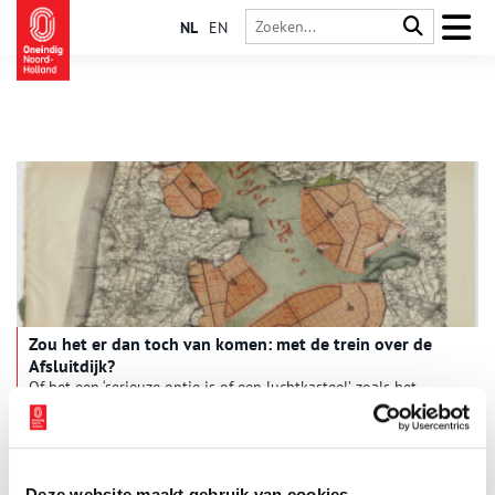
NL
EN
Zou het er dan toch van komen: met de trein over de
Afsluitdijk?
Of het een ‘serieuze optie is of een luchtkasteel’, zoals het
Haarlems Dagblad schreef, dat moet nog maar blijken, maar de
projectgroep die in opdracht van het Rijk onderzoek gaat
doen naar de Lely-spoorlijn (Lelystad-Emmeloord-
Groningen/Leeuwarden), kijkt ook naar de mogelijkheid om
Amsterdam via Alkmaar en de Afsluitdijk met het noorden van
Deze website maakt gebruik van cookies