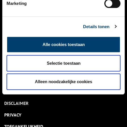
NIEUWS
Marketing
KALENDER
THEMA’S
Details tonen
ACTIVITEITEN
Alle cookies toestaan
VIDEO’S
Selectie toestaan
OVER ONS
CONTACT
Alleen noodzakelijke cookies
NIEUWSBRIEF
DISCLAIMER
PRIVACY
TOEGANKELIJKHEID