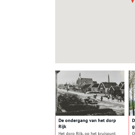
De ondergang van het dorp
D
Rijk
g
l
Het dorp Rijk, op het kruispunt
O