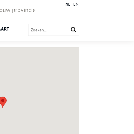
NL
EN
jouw provincie
AART