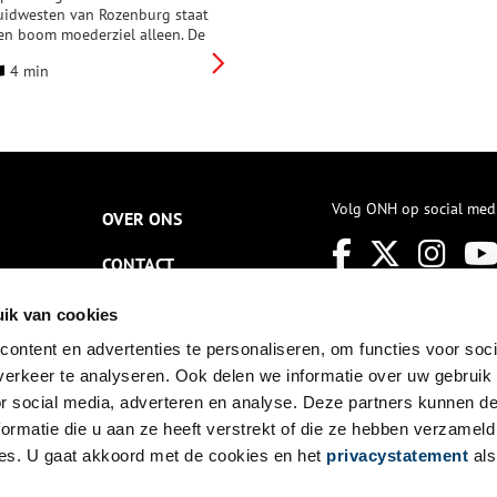
uidwesten van Rozenburg staat
en boom moederziel alleen. De
oom is goed te zien vanaf de
4 min
alsmeerderweg kijkend in de
ichting van de A4. Achter de
oom doemt de hoogbouw van
oofddorp al op. De boom is
en van de laatste restanten
an het agrarische leven in de
ude Haarlemmermeerpolder.
Volg ONH op social med
et heeft de enorme
OVER ONS
eranderingen van de
fgelopen decennia voorbij zien
CONTACT
omen en – zeer bijzonder –
elfs overleefd. De strijd om de
NIEUWSBRIEF
uimte en de steeds wisselende
ik van cookies
nvulling ervan is onlosmakelijk
ontent en advertenties te personaliseren, om functies voor soci
erbonden aan de geschiedenis
DISCLAIMER
an dit gebied. Vanaf de
erkeer te analyseren. Ook delen we informatie over uw gebruik
roegste bewoning stond het
PRIVACY
or social media, adverteren en analyse. Deze partners kunnen 
andschap onder invloed van de
ormatie die u aan ze heeft verstrekt of die ze hebben verzameld
ens. De geschiedenis van de
TOEGANKELIJKHEID
aarlemmermeer laat zich bij
es. U gaat akkoord met de cookies en het
privacystatement
als
itstek lezen als dat van een
evend landschap.