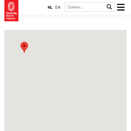
NL
EN
Oudkarspel