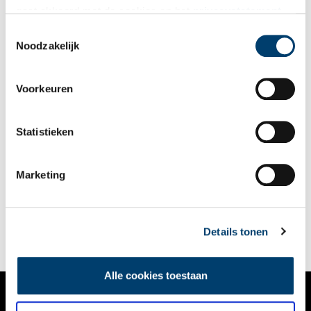
gaat akkoord met de cookies en het
privacystatement
als u onze website blijft gebruiken.
Toestemmingsselectie
Noodzakelijk
Voorkeuren
Statistieken
Olympisch schaatstalent uit Oudkarspel
Al sinds 1896 vinden de schaatsers van IJsvereniging
Volharding elkaar als het vriest. In 1928 hadden ze een
Marketing
primeur: hun Willem Kos, tuinderzoon uit Oudkarspel, was de
allereerste Nederlandse schaatser die aan de start verscheen
4 min
van een Olympisch schaatstoernooi.
Details tonen
Alle cookies toestaan