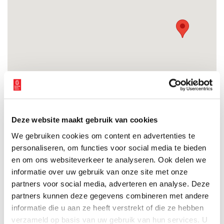
Deze website maakt gebruik van cookies
We gebruiken cookies om content en advertenties te
personaliseren, om functies voor social media te bieden
en om ons websiteverkeer te analyseren. Ook delen we
Brand in de Maartenskerk te Oudkarspel
informatie over uw gebruik van onze site met onze
“Het was in tien minuten bekeken. Toen viel het dak naar
partners voor social media, adverteren en analyse. Deze
beneden. Het was linke soep hoor.” Dat waren de nuchtere
partners kunnen deze gegevens combineren met andere
woorden van president-kerkvoogd Hendrik Timmerman nadat
informatie die u aan ze heeft verstrekt of die ze hebben
op 9 juni 1969 een brand de Sint-Maartenskerk in Oudkarspel
3 min
compleet verwoestte.
verzameld op basis van uw gebruik van hun services. U