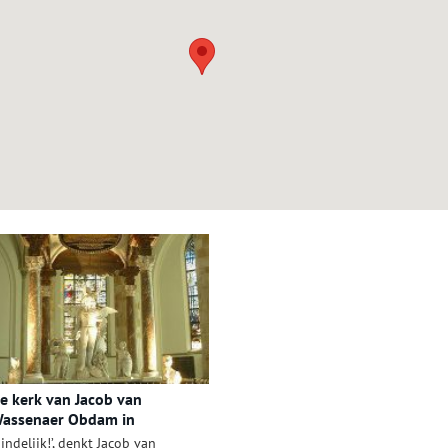
e kerk van Jacob van
assenaer Obdam in
ensbroek
Eindelijk!’, denkt Jacob van