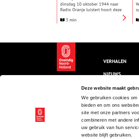
dinsdag 10 oktober 1944 naar
W
Radio Oranje luistert hoort deze
o
vreemde boodschap. Het is een
N
3 min
droppingscode. Die nacht zullen
j
de Britten een nieuwe
z
wapenzending lossen boven het
g
afwerpterrein Lobster in de
m
Wogmeer. Verzetslieden staan
H
daar klaar om de pakketten te
b
verzamelen, maar de dropping
f
blijkt uitgelekt. De nacht mondt
Z
VERHALEN
uit in een bloedbad: de Slag bij
m
Rustenburg.
NIEUWS
KALENDER
Deze website maakt gebru
We gebruiken cookies om c
THEMA’S
bieden en om ons websitev
ACTIVITEITEN
site met onze partners vo
combineren met andere inf
VIDEO’S
uw gebruik van hun servic
website blijft gebruiken.