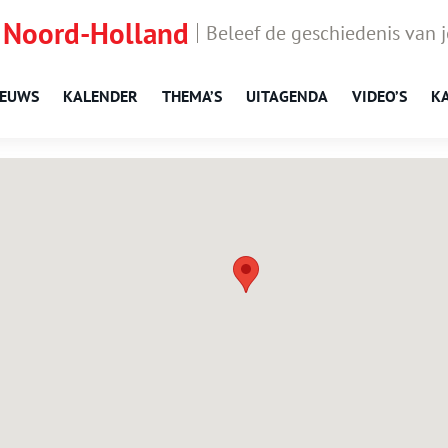
 Noord-Holland
Beleef de geschiedenis van 
IEUWS
KALENDER
THEMA’S
UITAGENDA
VIDEO’S
K
Hensbroek