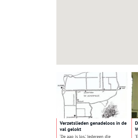
Verzetslieden genadeloos in de
D
val gelokt
W
H
‘De aap is los.’ Iedereen die
‘