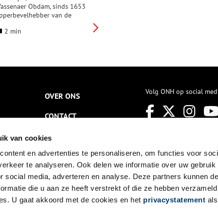
assenaer Obdam, sinds 1653
pperbevelhebber van de
ederlandse oorlogsvloot, op 2
2 min
uli 1657. Op deze mooie
omerdag wordt er een begin
emaakt met de bouw van een
ooi definitief gebedshuis voor
ensbroek. Het dorp heeft al
ijna tachtig jaar geen
atsoenlijke kerk meer gekend.
Volg ONH op social med
ijn zoon van bijna twaalf jaar
OVER ONS
ag de eerste steen leggen.
CONTACT
NIEUWSBRIEF
ik van cookies
ontent en advertenties te personaliseren, om functies voor soci
DISCLAIMER
erkeer te analyseren. Ook delen we informatie over uw gebruik
PRIVACY
or social media, adverteren en analyse. Deze partners kunnen 
ormatie die u aan ze heeft verstrekt of die ze hebben verzameld
TOEGANKELIJKHEID
es. U gaat akkoord met de cookies en het
privacystatement
als