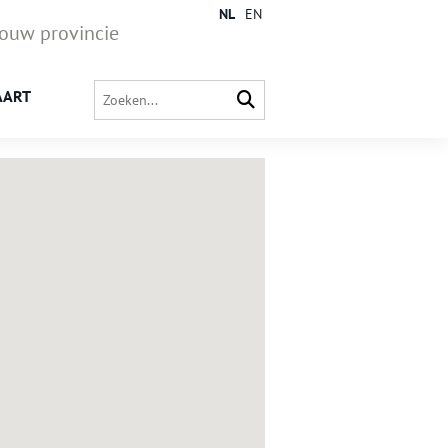
NL
EN
jouw provincie
AART