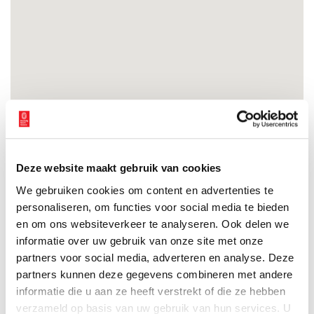
Deze website maakt gebruik van cookies
We gebruiken cookies om content en advertenties te
personaliseren, om functies voor social media te bieden
en om ons websiteverkeer te analyseren. Ook delen we
Heiligen van de Lage Landen I: van Cunera tot Lambertus
informatie over uw gebruik van onze site met onze
In de zevende eeuw zetten de eerste christelijke
partners voor social media, adverteren en analyse. Deze
missionarissen voet aan wal in onze kuststreken, om de
partners kunnen deze gegevens combineren met andere
heidense inwoners te overtuigen van het nieuwe geloof.
informatie die u aan ze heeft verstrekt of die ze hebben
Willibrord predikte als een van de eersten in het jaar 690 het
6 min
evangelie aan de Friese koning Radboud. Volgens de
verzameld op basis van uw gebruik van hun services. U