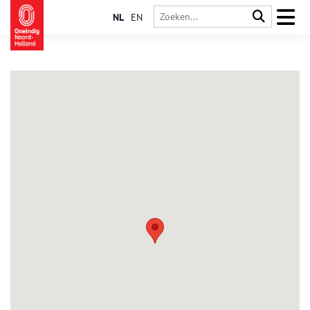
NL
EN
De Weere