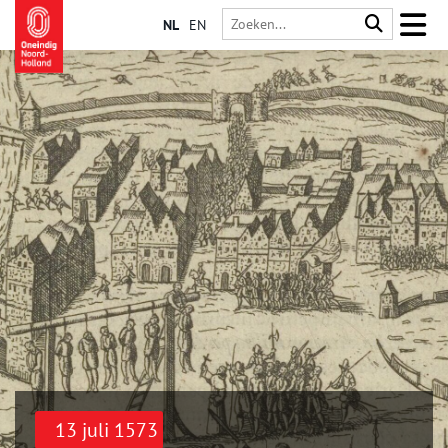
NL
EN
13 juli 1573