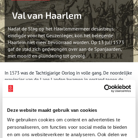
Val van Haarlem
Nadat de Slag op het Haarlemmermeer desastreus
eindigde voor het Geuzenleger, kon het belegerde
Haarlem niet meer bevoorraad worden. Op 13 juli 1573
gaf de stad zich gedwongen over aan de Spanjaarden,
met moord en plundering tot gevolg.
In 1573 was de Tachtigjarige Oorlog in volle gang. De noordelijke
provincies van de Lage Landen kwamen in opstand tegen de
Spaanse overheersing. Onder leiding van Willem van Oranje werd
een groot Geuzenleger gevormd. In mei 1573 kwamen de Geuzen
en de Spaanse troepen tot een
treffen op het Haarlemmermeer
.
De Spanjaarden hadden
Haarlem belegerd
en de Geuzen
Deze website maakt gebruik van cookies
probeerden het beleg te breken. Haarlem werd op dat moment
We gebruiken cookies om content en advertenties te
over het water bevoorraad, want de weilanden aan de zijkant van
de stad waren onder water gezet. Als de Spanjaarden deze
personaliseren, om functies voor social media te bieden
waterweg zouden blokkeren, zou Haarlem zich wel moeten
en om ons websiteverkeer te analyseren. Ook delen we