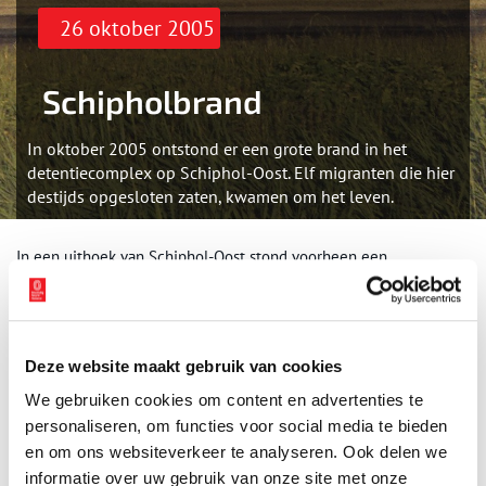
26 oktober 2005
Schipholbrand
In oktober 2005 ontstond er een grote brand in het
detentiecomplex op Schiphol-Oost. Elf migranten die hier
destijds opgesloten zaten, kwamen om het leven.
In een uithoek van Schiphol-Oost stond voorheen een
detentiecomplex voor migranten die niet langs de douane waren
gekomen. Zonder geldig visum waren ze illegaal en werden ze
klaargemaakt voor een vertrek terug naar het land van herkomst.
Tot die tijd verbleven ze in het cellencomplex nabij de
Deze website maakt gebruik van cookies
Fokkerweg, aan het eind van de landingsbaan. Totdat in de nacht
van 26 op 27 oktober 2005 plots het brandalarm af ging. Elf
We gebruiken cookies om content en advertenties te
migranten, negen mannen en twee vrouwen, waren niet in staat
personaliseren, om functies voor social media te bieden
om het complex te verlaten en kwamen om in de brand. De
en om ons websiteverkeer te analyseren. Ook delen we
Schipholbrand staat tegenwoordig bekend als de grootste ramp
informatie over uw gebruik van onze site met onze