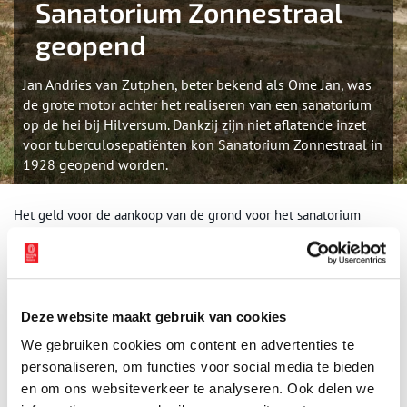
Sanatorium Zonnestraal
geopend
Jan Andries van Zutphen, beter bekend als Ome Jan, was
de grote motor achter het realiseren van een sanatorium
op de hei bij Hilversum. Dankzij zijn niet aflatende inzet
voor tuberculosepatiënten kon Sanatorium Zonnestraal in
1928 geopend worden.
Het geld voor de aankoop van de grond voor het sanatorium
kwam uit het Koperen Stelen Fonds Nieuwe Levenskracht.
Genoemd naar de koperen steeltjes, waarop de
diamantbewerkers de ruwe diamanten vastzetten. Met de
opbrengst van de verkoop van gebroken stelen kon in 1919 het
120 ha grote landgoed bij Hilversum worden gekocht. Door
Deze website maakt gebruik van cookies
allerlei omstandigheden werd het sanatorium pas geopend op 12
We gebruiken cookies om content en advertenties te
juni 1928. Het gebouw is ontworpen door Jan Duiker, samen met
personaliseren, om functies voor social media te bieden
B. Bijvoet en constructeur J.G. Wiebenga. Het complex is een
en om ons websiteverkeer te analyseren. Ook delen we
goed voorbeeld van het Nieuwe Bouwen. Karakteristiek zijn de