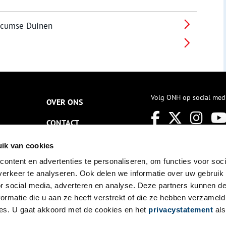
ricumse Duinen
Volg ONH op social med
OVER ONS
CONTACT
NIEUWSBRIEF
ik van cookies
ontent en advertenties te personaliseren, om functies voor soci
DISCLAIMER
erkeer te analyseren. Ook delen we informatie over uw gebruik
PRIVACY
or social media, adverteren en analyse. Deze partners kunnen 
ormatie die u aan ze heeft verstrekt of die ze hebben verzameld
TOEGANKELIJKHEID
es. U gaat akkoord met de cookies en het
privacystatement
als