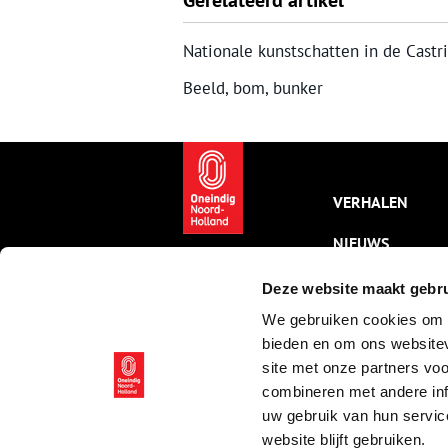
Gerelateerd artikel
Nationale kunstschatten in de Cast
Beeld, bom, bunker
VERHALEN
NIEUWS
KALENDER
Deze website maakt gebru
We gebruiken cookies om c
THEMA’S
bieden en om ons websitev
ACTIVITEITEN
site met onze partners vo
combineren met andere inf
VIDEO’S
uw gebruik van hun servic
website blijft gebruiken.