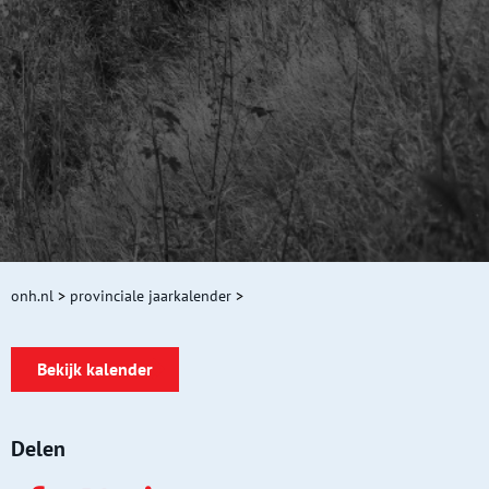
onh.nl
>
provinciale jaarkalender
>
Bekijk kalender
Delen