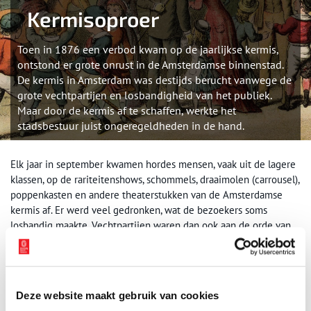
Kermisoproer
Toen in 1876 een verbod kwam op de jaarlijkse kermis,
ontstond er grote onrust in de Amsterdamse binnenstad.
De kermis in Amsterdam was destijds berucht vanwege de
grote vechtpartijen en losbandigheid van het publiek.
Maar door de kermis af te schaffen, werkte het
stadsbestuur juist ongeregeldheden in de hand.
Elk jaar in september kwamen hordes mensen, vaak uit de lagere
klassen, op de rariteitenshows, schommels, draaimolen (carrousel),
poppenkasten en andere theaterstukken van de Amsterdamse
kermis af. Er werd veel gedronken, wat de bezoekers soms
losbandig maakte. Vechtpartijen waren dan ook aan de orde van
de dag. De problemen die met het jaarlijkse volksvermaak
gepaard gingen, waren voor het Amsterdamse stadsbestuur een
reden om de kermis in 1876 af te schaffen. De kermisbezoekers
bleken echter meer gehecht aan het jaarlijkse vermaak dan
Deze website maakt gebruik van cookies
verwacht. Binnen de kortste keren ontstond een protestbeweging