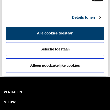
Een keer per jaar eens écht uit de band springen!
Details tonen
onh.nl
>
provinciale jaarkalender
>
Alle cookies toestaan
Bekijk kalender
Selectie toestaan
Delen
Alleen noodzakelijke cookies
VERHALEN
NIEUWS