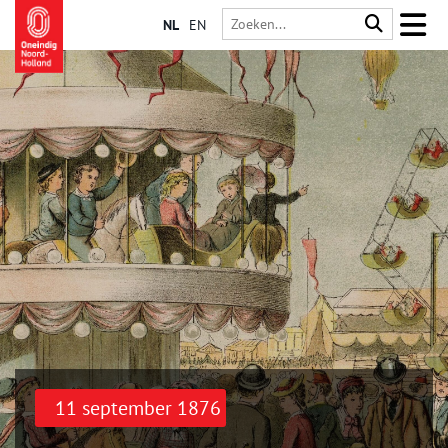
NL
EN
11 september 1876