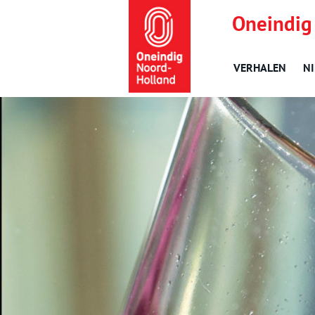
Oneindig
VERHALEN
N