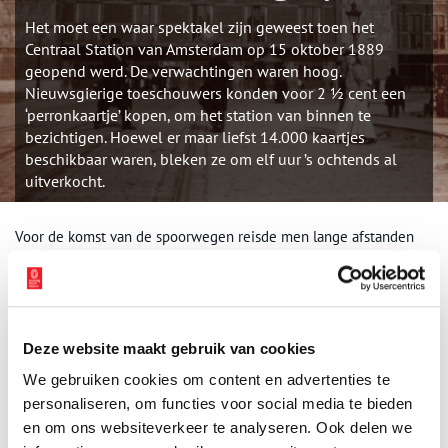
Het moet een waar spektakel zijn geweest toen het
Centraal Station van Amsterdam op 15 oktober 1889
geopend werd. De verwachtingen waren hoog.
Nieuwsgierige toeschouwers konden voor 2 ½ cent een
‘perronkaartje’ kopen, om het station van binnen te
bezichtigen. Hoewel er maar liefst 14.000 kaartjes
beschikbaar waren, bleken ze om elf uur ’s ochtends al
uitverkocht.
Voor de komst van de spoorwegen reisde men lange afstanden
met de trekschuit, een boot die door een paard aan wal
getrokken werd. Met de trekschuit duurde het ongeveer drie uur
om van Amsterdam naar Haarlem te komen. Op 20 september
1839 reed stoomlocomotief De Arend in 25 minuten de
eerste
officiële treinrit
tussen de twee steden en luidde daarmee een
Deze website maakt gebruik van cookies
nieuw tijdperk in. Niet lang daarna volgde een spoorweg van
We gebruiken cookies om content en advertenties te
Amsterdam via Utrecht en Arnhem naar Duitsland, met een
personaliseren, om functies voor social media te bieden
afsplitsing richting Rotterdam. Deze Rhijnspoorweg had net als
en om ons websiteverkeer te analyseren. Ook delen we
de spoorlijn Amsterdam-Haarlem een eigen station in de