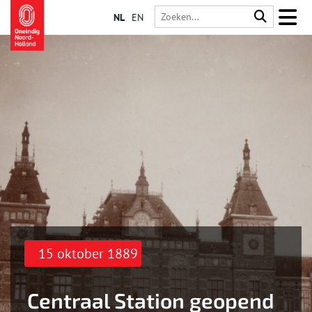
NL
EN
15 oktober 1889
Centraal Station geopend