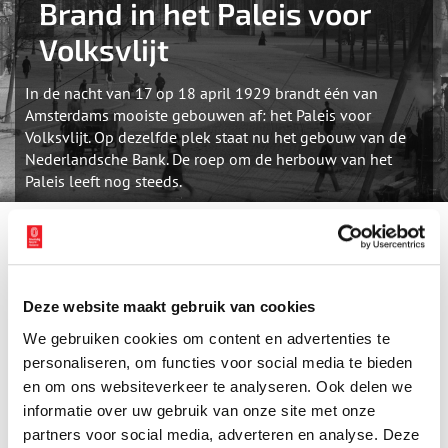
Brand in het Paleis voor
Volksvlijt
In de nacht van 17 op 18 april 1929 brandt één van
Amsterdams mooiste gebouwen af: het Paleis voor
Volksvlijt. Op dezelfde plek staat nu het gebouw van de
Nederlandsche Bank. De roep om de herbouw van het
Paleis leeft nog steeds.
Het Paleis voor Volksvlijt stond aan het Frederiksplein, waar nu
het gebouw van De Nederlandsche Bank staat. Het was een
imposant bouwwerk, geïnspireerd op het Crystal Palace in
Londen. Het ontwerp van het tentoonstellingsgebouw was
Deze website maakt gebruik van cookies
afkomstig van Cornelis Outshoorn (1810-1875), in opdracht van
We gebruiken cookies om content en advertenties te
stadsweldoener Samuel Sarphati (1813-1866). In het paleis
personaliseren, om functies voor social media te bieden
vonden wekelijks allerlei concerten en bijeenkomsten plaats.
en om ons websiteverkeer te analyseren. Ook delen we
Daarnaast was er een galerij met luxe winkels. Het Paleis voor
informatie over uw gebruik van onze site met onze
Volksvlijt werd in de nacht van 17 op 18 april 1929 door brand
verwoest. De galerij bleef deels gespaard, maar het hoofdgebouw
partners voor social media, adverteren en analyse. Deze