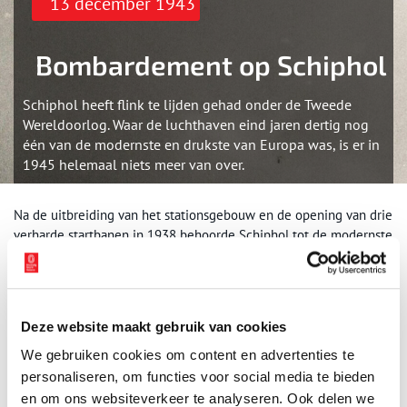
13 december 1943
Bombardement op Schiphol
Schiphol heeft flink te lijden gehad onder de Tweede
Wereldoorlog. Waar de luchthaven eind jaren dertig nog
één van de modernste en drukste van Europa was, is er in
1945 helemaal niets meer van over.
Na de uitbreiding van het stationsgebouw en de opening van drie
verharde startbanen in 1938 behoorde Schiphol tot de modernste
luchthavens ter wereld. Maar niet lang daarna gooide de Tweede
Wereldoorlog roet in het eten. In de vroege ochtend van 10 mei
1940 vielen de eerste bommen op Schiphol. Twee maanden later
nam de Duitse luchtmacht het vliegveld als militaire basis in
Deze website maakt gebruik van cookies
gebruik. Schiphol werd verboden terrein. De Duitsers breidden de
luchthaven flink uit met talloze nieuwe taxibanen – soms dwars
We gebruiken cookies om content en advertenties te
door het land van plaatselijke boeren heen. Het vermommen van
personaliseren, om functies voor social media te bieden
hangars en andere gebouwen kon echter niet voorkomen dat
en om ons websiteverkeer te analyseren. Ook delen we