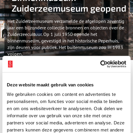
Zuiderzeemuseum geopend
Het Zuiderzeemuseum verzamelde de afgelopen zeventig
jaar een bijzondere collectie bronnen en objecten over de
Zuiderzeecultuur. Op 1 juli 1950 opende het
binnenmuseum, gevestigd in het historische Peperhuis,
zijn deuren voor publiek. Het buitenmuseum zou in 1983
volgen.
Het
Zuiderzeemuseum
richt zich op de geschiedenis, actualiteit
en toekomst van het voormalige Zuiderzeegebied. Het
buitenmuseum
met zijn historische gebouwen en het
Deze website maakt gebruik van cookies
binnenmuseum met zijn thematische tentoonstellingen brengen
We gebruiken cookies om content en advertenties te
samen dit verhaal in beeld. Het binnenmuseum is de schatkamer
personaliseren, om functies voor social media te bieden
van het Zuiderzeemuseum. Maak in het binnenmuseum kennis
en om ons websiteverkeer te analyseren. Ook delen we
met kunst, cultuur en erfgoed van voor en na de afsluiting van de
informatie over uw gebruik van onze site met onze
Zuiderzee. Kenmerkend voor het Zuiderzeemuseum is dat het de
cultuurhistorische collectie verrassend verbindt met
partners voor social media, adverteren en analyse. Deze
hedendaagse kunst, vormgeving en design. Ook zijn er in het
partners kunnen deze gegevens combineren met andere