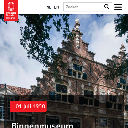
NL
EN
01 juli 1950
Binnenmuseum