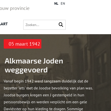
NL
EN
jouw provincie
AART
05 maart 1942
Alkmaarse Joden
weggevoerd
Vanaf begin 1942 werd langzaam duidelijk dat de
bezetter 'iets' met de Joodse bevolking van plan was.
Joodse burgers kregen een J gestempeld in hun
persoonsbewijs en werden verplicht om een gele
Davidsster op hun kleding te dragen. Sommige