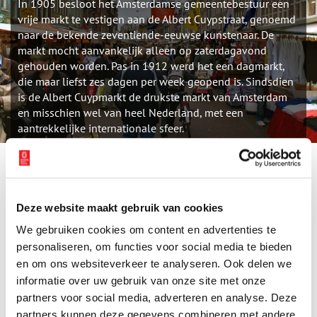
In 1905 besloot het Amsterdamse gemeentebestuur een
vrije markt te vestigen aan de Albert Cuypstraat, genoemd
naar de bekende zeventiende-eeuwse kunstenaar. De
markt mocht aanvankelijk alleen op zaterdagavond
gehouden worden. Pas in 1912 werd het een dagmarkt,
die maar liefst zes dagen per week geopend is. Sindsdien
is de Albert Cuypmarkt de drukste markt van Amsterdam
en misschien wel van heel Nederland, met een
aantrekkelijke internationale sfeer.
In het oudere, noordelijke deel van De Pijp zijn de eerste huizen
gebouwd in de jaren zeventig en tachtig van de negentiende
eeuw, de tijd die bekend staat om haar ‘revolutiebouw’. Goedkope
Deze website maakt gebruik van cookies
woningen voor arbeidersgezinnen en kleine middenstanders die
door particuliere opdrachtgevers werden gebouwd. Dit deel van
We gebruiken cookies om content en advertenties te
de Pijp is het levendigste deel van de buurt, met veel winkels,
personaliseren, om functies voor social media te bieden
restaurantjes en horeca, bijvoorbeeld rondom de Frans Halsstraat
en om ons websiteverkeer te analyseren. Ook delen we
en de Albert Cuypstraat. Deze laatste straat is vanwege de
informatie over uw gebruik van onze site met onze
dagelijkse markt de grote publiekstrekker van de Pijp. De
partners voor social media, adverteren en analyse. Deze
internationale sfeer van de buurt is op de Albert Cuypmarkt goed
partners kunnen deze gegevens combineren met andere