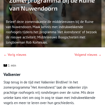
Zomerprogramma bij de Ruïne
van Nuwendoorn
Beleef deze zomervakantie de middeleeuwen bij de Ruïne
van Nuwendoorn. Maak kennis met indrukwekkende
roofvogels tijdens het programma ‘Het Arendsnest’ of bezoek
de nieuwe activiteit: Middeleeuws Boogschieten met
longbowman Rob Kortekaas.
← Vorig nieuws
Volgend nieuws →
1 min
Valkenier
Stap terug in de tijd met Valkenier Birdlive! In het
zomerprogramma “Het Arendsnest” laat de valkenier zijn
prachtige roofvogels vrij rondvliegen over de ruïne. Mis deze
unieke kans niet om oog in oog te staan met indrukwekkende
vogels en meer te leren over hun geschiedenis.