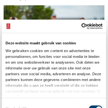
Deze website maakt gebruik van cookies
We gebruiken cookies om content en advertenties te
personaliseren, om functies voor social media te bieden
en om ons websiteverkeer te analyseren. Ook delen we
informatie over uw gebruik van onze site met onze
partners voor social media, adverteren en analyse. Deze
Valkenier bij Ruïne van Nuwendoorn. Foto: Pulse Visuals.
partners kunnen deze gegevens combineren met andere
Bron:
Ruïne van Nuwendoorn
informatie die u aan ze heeft verstrekt of die ze hebben
verzameld op basis van uw gebruik van hun services. U
Publicatiedatum: 24/07/2025
gaat akkoord met de cookies en het
privacystatement
als u onze website blijft gebruiken.
Toestemmingsselectie