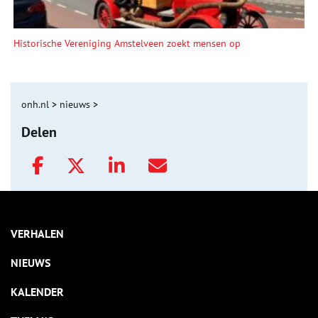
Historische Vereniging Amstelveen zoekt mensen op
onh.nl
>
nieuws
>
Delen
VERHALEN
NIEUWS
KALENDER