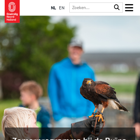
NL
EN