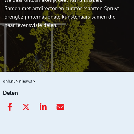
Samen met artdirector en curator Maarten Spruyt
brengt zij internationale kunstenaars samen die
haar levensvisie delen.
onh.nl
>
nieuws
>
Delen