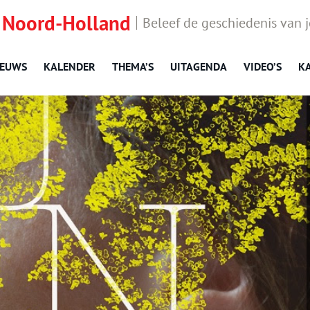
 Noord-Holland
Beleef de geschiedenis van 
IEUWS
KALENDER
THEMA’S
UITAGENDA
VIDEO’S
K