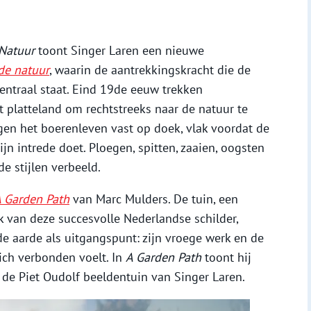
 Natuur
toont Singer Laren een nieuwe
de natuur
, waarin de aantrekkingskracht die de
entraal staat. Eind 19de eeuw trekken
t platteland om rechtstreeks naar de natuur te
en het boerenleven vast op doek, vlak voordat de
n intrede doet. Ploegen, spitten, zaaien, oogsten
e stijlen verbeeld.
 Garden Path
van Marc Mulders. De tuin, een
k van deze succesvolle Nederlandse schilder,
de aarde als uitgangspunt: zijn vroege werk en de
ich verbonden voelt. In
A Garden Path
toont hij
de Piet Oudolf beeldentuin van Singer Laren.