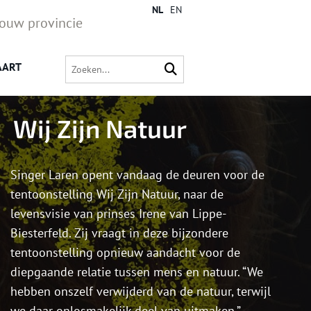
NL
EN
jouw provincie
AART
Wij Zijn Natuur
Singer Laren opent vandaag de deuren voor de
tentoonstelling Wij Zijn Natuur, naar de
levensvisie van prinses Irene van Lippe-
Biesterfeld. Zij vraagt in deze bijzondere
tentoonstelling opnieuw aandacht voor de
diepgaande relatie tussen mens en natuur. “We
hebben onszelf verwijderd van de natuur, terwijl
we daar onlosmakelijk deel van uitmaken.”