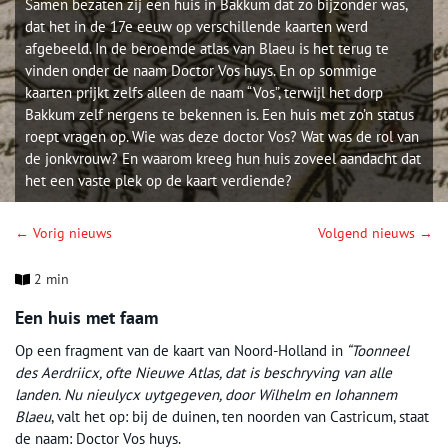
Samen bezaten zij een huis in Bakkum dat zo bijzonder was,
dat het in de 17e eeuw op verschillende kaarten werd
afgebeeld. In de beroemde atlas van Blaeu is het terug te
vinden onder de naam Doctor Vos huys. En op sommige
kaarten prijkt zelfs alleen de naam “Vos”, terwijl het dorp
Bakkum zelf nergens te bekennen is. Een huis met zo’n status
roept vragen op. Wie was deze doctor Vos? Wat was de rol van
de jonkvrouw? En waarom kreeg hun huis zoveel aandacht dat
het een vaste plek op de kaart verdiende?
← Vorig nieuws
Volgend nieuws →
2 min
Een huis met faam
Op een fragment van de kaart van Noord-Holland in
“
Toonneel
des Aerdriicx, ofte Nieuwe Atlas, dat is beschryving van alle
landen. Nu nieulycx uytgegeven, door Wilhelm en Iohannem
Blaeu
, valt het op: bij de duinen, ten noorden van Castricum, staat
de naam: Doctor Vos huys.