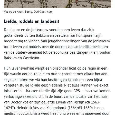
Vos op de kaart. Beeld: Oud-Castricum.
Liefde, roddels en landbezit
De doctor en de jonkvrouw voerden een leven dat zich
grotendeels buiten Bakkum afspeelde, maar hun sporen zijn
breed terug te vinden. Van jeugdherinneringen van de jonkvrouw
tot brieven vol roddels over de doctor; van ambtelijke besluiten
van de Staten-Generaal tot persoonlijke bezittingen in en rondom
Bakkum en Castricum.
Hun levensverhaal werpt een bijzonder licht op de regio in een
tijd waarin oorlog, religie en macht constant met elkaar botsten.
Tegelijk maken we via hun bezittingen kennis met een bijna
vergeten stukje lokale geschiedenis. Niet alles kunnen we exact
lokaliseren — kaarten uit die tijd zijn geen GPS — maar we komen
verbazingwekkend dicht in de buurt van de locatie van het huis
van Doctor Vos en zijn geliefde Livina van Persijn (ca 1563-
1624?). Heindrick Vos van Kellendonck (1564/65-1630) is een
medisch doctor. Livina werd heel jong wees en is opgevoed door