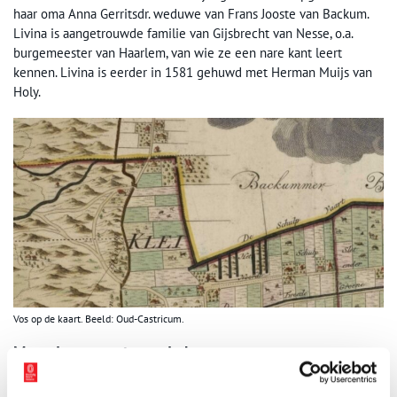
haar oma Anna Gerritsdr. weduwe van Frans Jooste van Backum.
Livina is aangetrouwde familie van Gijsbrecht van Nesse, o.a.
burgemeester van Haarlem, van wie ze een nare kant leert
kennen. Livina is eerder in 1581 gehuwd met Herman Muijs van
Holy.
Vos op de kaart. Beeld: Oud-Castricum.
Meer dan een stip op de kaart
Uit het Oud-Rechterlijk Archief blijkt dat het “erf” lag aan de