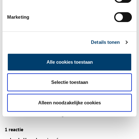
Marketing
Ontvang de nieuwsbrief
Wilt u op de hoogte blijven van de mooiste verhalen en het
laatste erfgoednieuws? Schrijf u dan nu in voor onze
Details tonen
wekelijkse nieuwsbrief!
Alle cookies toestaan
Bij inschrijving gaat u akkoord met ons
privacybeleid
.
Selectie toestaan
Aanvullingen
Alleen noodzakelijke cookies
Vul deze informatie aan of geef een reactie.
1 reactie