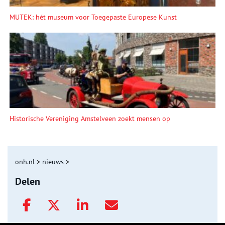
MUTEK: hét museum voor Toegepaste Europese Kunst
Historische Vereniging Amstelveen zoekt mensen op
onh.nl
>
nieuws
>
Delen