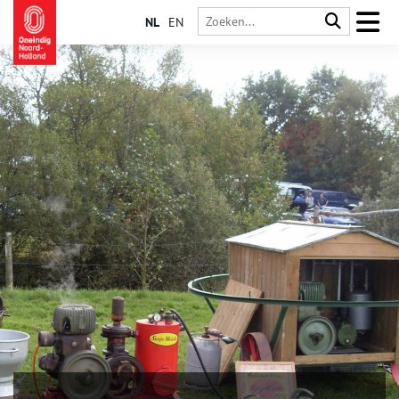
NL
EN