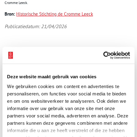
Cromme Leeck.
Bron:
Historische Stichting de Cromme Leeck
Publicatiedatum: 21/04/2026
Ontvang de nieuwsbrief
Wilt u op de hoogte blijven van de mooiste verhalen en het
Deze website maakt gebruik van cookies
laatste erfgoednieuws? Schrijf u dan nu in voor onze
We gebruiken cookies om content en advertenties te
wekelijkse nieuwsbrief!
personaliseren, om functies voor social media te bieden
en om ons websiteverkeer te analyseren. Ook delen we
informatie over uw gebruik van onze site met onze
partners voor social media, adverteren en analyse. Deze
Bij inschrijving gaat u akkoord met ons
privacybeleid
.
partners kunnen deze gegevens combineren met andere
informatie die u aan ze heeft verstrekt of die ze hebben