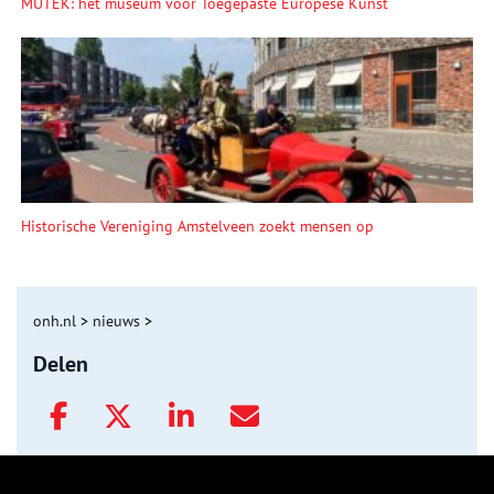
MUTEK: hét museum voor Toegepaste Europese Kunst
Historische Vereniging Amstelveen zoekt mensen op
onh.nl
>
nieuws
>
Delen