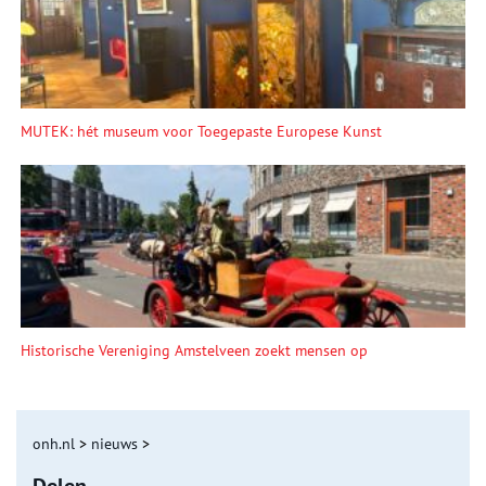
MUTEK: hét museum voor Toegepaste Europese Kunst
Historische Vereniging Amstelveen zoekt mensen op
onh.nl
>
nieuws
>
Delen