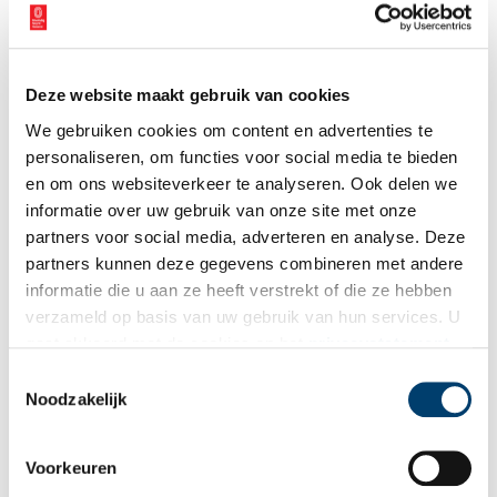
Deze website maakt gebruik van cookies
We gebruiken cookies om content en advertenties te
personaliseren, om functies voor social media te bieden
en om ons websiteverkeer te analyseren. Ook delen we
Artist impression van de beeldentuin voor internationale beeldhouwkunst. Beeld:
Foster + Partners.
informatie over uw gebruik van onze site met onze
partners voor social media, adverteren en analyse. Deze
Don Quixote Foundation
partners kunnen deze gegevens combineren met andere
De Don Quixote Foundation is de grootste particuliere
begunstiger
informatie die u aan ze heeft verstrekt of die ze hebben
van het Rijksmuseum en steunt sinds de heropening in 2013 de
verzameld op basis van uw gebruik van hun services. U
jaarlijkse beeldententoonstelling in de Rijksmuseumtuinen, die
gaat akkoord met de cookies en het
privacystatement
dankzij deze steun vrij toegankelijk zijn. In 2023 schonk de
als u onze website blijft gebruiken.
Toestemmingsselectie
foundation een aanvullend bedrag van 12,5 miljoen euro om de
Noodzakelijk
tentoonstellingen in de Rijksmuseumtuinen ook in de toekomst
te kunnen blijven organiseren. In 2017 gaf de foundation de
unieke flora en fauna-albums van Anselmus de Boodt met meer
Voorkeuren
dan 700 16de-eeuwse aquarellen en tekeningen in langdurig