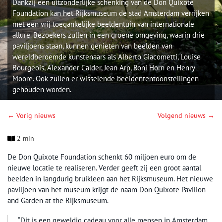
Dankzij een uitzonderlijke schenking van de Don Quixote
Foundation kan het Rijksmuseum de stad Amsterdam verrijken
met een vrij toegankelijke beeldentuin van internationale
allure. Bezoekers zullen in een groene omgeving, waarin drie
paviljoens staan, kunnen genieten van beelden van
wereldberoemde kunstenaars als Alberto Giacometti, Louise
Bourgeois, Alexander Calder, Jean Arp, Roni Horn en Henry
Moore. Ook zullen er wisselende beeldententoonstellingen
gehouden worden.
← Vorig nieuws
Volgend nieuws →
2 min
De Don Quixote Foundation schenkt 60 miljoen euro om de
nieuwe locatie te realiseren. Verder geeft zij een groot aantal
beelden in langdurig bruikleen aan het Rijksmuseum. Het nieuwe
paviljoen van het museum krijgt de naam Don Quixote Pavilion
and Garden at the Rijksmuseum.
“Dit is een geweldig cadeau voor alle mensen in Amsterdam.