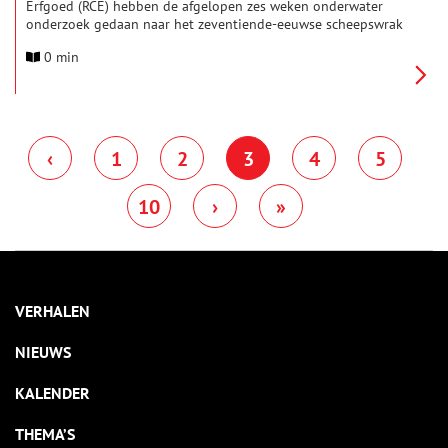
Erfgoed (RCE) hebben de afgelopen zes weken onderwater
onderzoek gedaan naar het zeventiende-eeuwse scheepswrak
BZN3. Projectleider Thijs Coenen zal er dinsdag 7 juli over
0 min
vertellen bij Museum Kaap Skil op Texel.
‹
1
2
3
4
5
10
›
»
VERHALEN
NIEUWS
KALENDER
THEMA’S