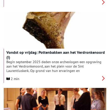
regenboog. Speciaal voor de World Pride organiseert het
Luther Museum deze tentoonstelling om te vieren dat
iedereen welkom is bij de lutherse gemeenschap! Te zien vanaf
10 juli tot en met Coming Out Day op zondag 11 oktober.
Vondst op vrijdag: Pottenbakken aan het Verdronkenoord
(I)
Begin september 2025 deden onze archeologen een opgraving
aan het Verdronkenoord, aan het plein voor de Sint
Laurentiuskerk. Op grond van hun ervaringen en
archiefinformatie, zijn er altijd wel bepaalde verwachtingen.
2 min
Deze keer hoopten de archeologen op pottenbakkersafval. Dat
kwam inderdaad naar boven. Guus maakte twee afleveringen
voor Vondst op Vrijdag over dit onderwerp. Vandaag deel 1 en
over twee weken deel 2.