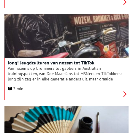
van fotografie en design tot juwelen, Aziatische kunst en
bijzondere verzamelobjecten: de beurs laat zien hoe breed
verzamelen vandaag de dag is.
Jong! Jeugdculturen van nozem tot TikTok
Van nozems op brommers tot gabbers in Australian
trainingspakken, van Doe Maar-fans tot MSN’ers en TikTokkers:
jong zijn zag er in elke generatie anders uit, maar draaide
telkens om hetzelfde verlangen naar vrijheid, vriendschap en
2 min
een eigen identiteit. Het Museum van de 20e Eeuw in Hoorn
start op 4 juli 2026 de nieuwe tentoonstelling “Jong!
Jeugdculturen van nozem tot TikTok”, een kleurrijke reis door
ruim zeventig jaar jongerencultuur in Nederland.