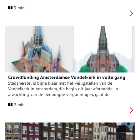
kunstenaars uit één familie hun werk samen. Broer en zus Peter
3 min
en Marja van Hout en haar zoons Erik en Floris van der Veen
duiken in hun gedeelde verleden en laten zien hoe
familieverhalen en koloniale geschiedenis doorwerken in het
heden.
Crowdfunding Amsterdamse Vondelkerk in volle gang
Stadsherstel is bijna klaar met het veiligstellen van de
Vondelkerk in Amsterdam, die begin dit jaar afbrandde. In
afwachting van de benodigde vergunningen, gaat de
monumentenorganisatie door met het werven van fondsen en
2 min
donaties voor de restauratie.