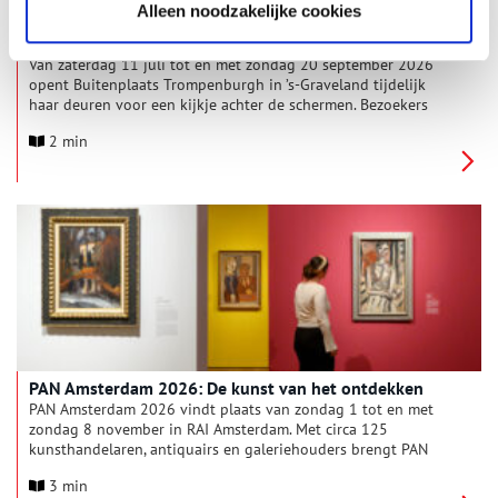
Alleen noodzakelijke cookies
Buitenplaats Trompenburgh tijdelijk open
Van zaterdag 11 juli tot en met zondag 20 september 2026
opent Buitenplaats Trompenburgh in ’s-Graveland tijdelijk
haar deuren voor een kijkje achter de schermen. Bezoekers
kunnen ieder weekend een rondleiding volgen door dit
2 min
bijzondere 17de-eeuwse monument, terwijl de restauratie nog
volop gaande is.
PAN Amsterdam 2026: De kunst van het ontdekken
PAN Amsterdam 2026 vindt plaats van zondag 1 tot en met
zondag 8 november in RAI Amsterdam. Met circa 125
kunsthandelaren, antiquairs en galeriehouders brengt PAN
Amsterdam opnieuw een uitzonderlijke mix van kunst, antiek
3 min
en design bijeen. Van oude meesters tot hedendaagse kunst,