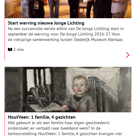
Start werving nieuwe Jonge Lichting
Na een succesvolle eerste editie van De Jonge Lichting start in
september de werving voor De Jonge Lichting 2026-27. Voor
de vierjarige samenwerking tussen Stedelijk Museum Alkmaar,
het Frans Hals Museum en het Amsterdam Museum gaat De
2 min
Jonge Lichting gedurende een schooljaar op zoek naar
manieren om de verhalen van jongeren met de collecties van
musea te verbinden. De drie musea selecteren dit najaar elk
weer een nieuwe groep jongeren met wie ze aan het werk
gaan om de drie instellingen voor deze doelgroep nog
betekenisvoller te maken.
HoutVeen: 1 familie, 4 gezichten
Wat gebeurt er als een familie haar eigen geschiedenis
onderzoekt en vertaalt naar beeldend werk? In de
tentoonstelling HoutVeen: 1 familie, 4 gezichten brengen vier