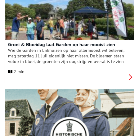
Groei & Bloeidag laat Garden op haar mooist zien
Wie de Garden in Enkhuizen op haar allermooist wil beleven,
mag zaterdag 11 juli eigenlijk niet missen. De bloemen staan
volop in bloei, de groenten zijn oogstrijp en overal is te zien
hoe kleurrijk en veelzijdig de natuur kan zijn. Tijdens de eerste
2 min
Groei & Bloeidag van dit seizoen worden bezoekers
uitgenodigd om te kijken én te proeven.