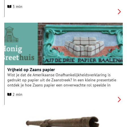
Verder zijn er creatieve workshops, spetterende
3 min
wateractiviteiten en een verrassende presentatie over
tropische planten uit de 17e eeuw. En van 13 t/m 19 juli staat
het Muiderslot helemaal in het teken van water tijdens de
speciale Waterweek.
Vrijheid op Zaans papier
Wist je dat de Amerikaanse Onafhankelijkheidsverklaring is
gedrukt op papier uit de Zaanstreek? In een kleine presentatie
ontdek je hoe Zaans papier een onverwachte rol speelde in
een wereldberoemd moment in de geschiedenis. De
2 min
presentatie is van 3 juli t/m 27 december 2026 te zien in het
Honig Breethuis en sluit aan bij de viering van 250 jaar
Amerikaanse onafhankelijkheid in 2026.