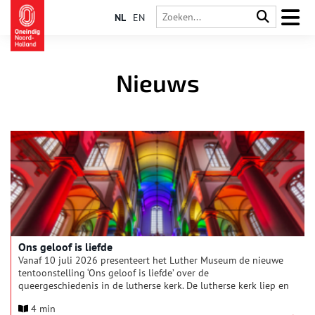
NL
EN
Nieuws
Ons geloof is liefde
Vanaf 10 juli 2026 presenteert het Luther Museum de nieuwe
tentoonstelling ‘Ons geloof is liefde’ over de
queergeschiedenis in de lutherse kerk. De lutherse kerk liep en
loopt wat betreft queeremancipatie trots voorop en biedt een
4 min
veilig én christelijk onderdak voor alle kleuren van de pride-