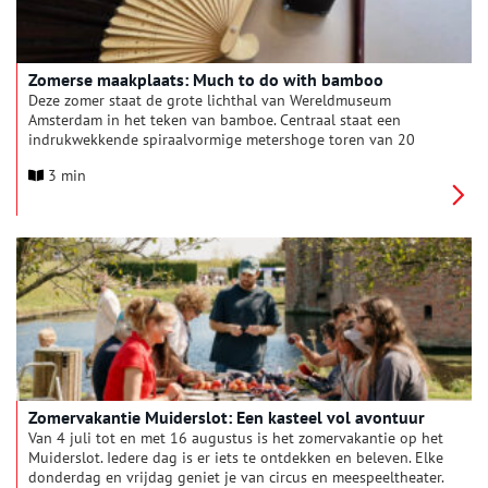
Zomerse maakplaats: Much to do with bamboo
Deze zomer staat de grote lichthal van Wereldmuseum
Amsterdam in het teken van bamboe. Centraal staat een
indrukwekkende spiraalvormige metershoge toren van 20
gigantische bamboestengels. Van 4 juli tot en met 30 augustus
3 min
2026 kan jong en oud er bouwen, experimenteren en
ontspannen met en tussen de bamboe tijdens de
zomeractiviteit Much to do with bamboo. Studio Akēka en
BambooBuilds transformeren de hal tot dit levendig
bamboelab: een bruisende maakplaats waar kinderen, families
en nieuwsgierige makers dagelijks deelnemen aan creatieve
activiteiten en workshops.
Zomervakantie Muiderslot: Een kasteel vol avontuur
Van 4 juli tot en met 16 augustus is het zomervakantie op het
Muiderslot. Iedere dag is er iets te ontdekken en beleven. Elke
donderdag en vrijdag geniet je van circus en meespeeltheater.