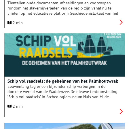
Tientallen oude documenten, afbeeldingen en voorwerpen
rondom het slavernijverleden van de regio zijn vanaf nu te
vinden op het educatieve platform GeschiedenisLokaal van het
Regionaal Archief Alkmaar. De historische bronnen geven
2 min
scholieren, docenten en andere geïnteresseerden inzicht in de
lokale geschiedenis van slavernij en de verbondenheid van de
regio met het koloniale verleden.
Schip vol raadsels: de geheimen van het Palmhoutwrak
Eeuwenlang lag er een bijzonder schip verborgen in de
donkere wereld van de Waddenzee. De nieuwe tentoonstelling
‘Schip vol raadsels’ in Archeologiemuseum Huis van Hilde
neemt de bezoeker mee in het onderzoek naar dit mysterieuze
2 min
scheepswrak dat bij toeval werd ontdekt. Niet eerder getoonde
vondsten en opvallende bevindingen van onderzoekers
brengen stap voor stap de geheimen van het gezonken schip
naar boven.