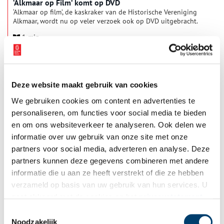
‘Alkmaar op Film’ komt op DVD
‘Alkmaar op film’, de kaskraker van de Historische Vereniging
Alkmaar, wordt nu op veler verzoek ook op DVD uitgebracht.
1 min
Deze website maakt gebruik van cookies
We gebruiken cookies om content en advertenties te
personaliseren, om functies voor social media te bieden
en om ons websiteverkeer te analyseren. Ook delen we
informatie over uw gebruik van onze site met onze
partners voor social media, adverteren en analyse. Deze
Arie Keppler Prijs 2026: nominaties bekend,
partners kunnen deze gegevens combineren met andere
publieksstemming geopend
informatie die u aan ze heeft verstrekt of die ze hebben
De Arie Keppler Prijs van MOOI Noord-Holland onderscheidt
verzameld op basis van uw gebruik van hun services. U
bijzondere projecten en beleidsplannen die aantoonbaar
bijdragen aan de kwaliteit van de leefomgeving in heel Noord-
gaat akkoord met de cookies en het
privacystatement
Holland. Dat gaat over architectuur, stedenbouw, erfgoed,
als u onze website blijft gebruiken.
2 min
Toestemmingsselectie
landschap én natuur. Uit maar liefst 104 inzendingen heeft de
vakjury 11 projecten genomineerd voor de Arie Keppler Prijs
Noodzakelijk