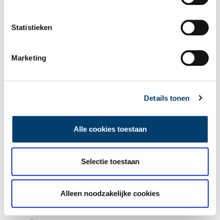
Statistieken
Bij inschrijving gaat u akkoord met ons
privacybeleid
.
Marketing
Aanvullingen
Details tonen
Vul deze informatie aan of geef een reactie.
Alle cookies toestaan
Vereiste velden zijn gemarkeerd met *. Het e-mailadres wordt niet
Selectie toestaan
gepubliceerd.
Naam
*
Alleen noodzakelijke cookies