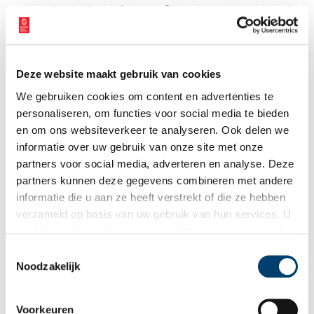
toekomst” en Ir. Miranda Reitsma – “Water bepaalt de toekomst”. In
bijlagen wordt een overzicht gegeven van regionale organisaties
die behoud van cultuurhistorie nastreven, alsmede een overzicht
van de regionale cultuurhistorische musea en een top 40 van
plekken waar in de regio cultuurhistorie beleefd kan worden.
Deze website maakt gebruik van cookies
We gebruiken cookies om content en advertenties te
Meer informatie over dit boek, verkooppunten en stichting Oer-IJ
personaliseren, om functies voor social media te bieden
kunt u vinden via
www.oerij.eu
en om ons websiteverkeer te analyseren. Ook delen we
Bron:
Stichting Oer-IJ
informatie over uw gebruik van onze site met onze
partners voor social media, adverteren en analyse. Deze
Publicatiedatum: 22/09/2025
partners kunnen deze gegevens combineren met andere
informatie die u aan ze heeft verstrekt of die ze hebben
verzameld op basis van uw gebruik van hun services. U
gaat akkoord met de cookies en het
privacystatement
als u onze website blijft gebruiken.
Ontvang de nieuwsbrief
Toestemmingsselectie
Noodzakelijk
Wilt u op de hoogte blijven van de mooiste verhalen en het
laatste erfgoednieuws? Schrijf u dan nu in voor onze
Voorkeuren
wekelijkse nieuwsbrief!