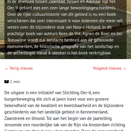
In de driehoek tussen Zaanstad, Velsen en Alkmaar ligt het
Oer-IJ gebied met een zeer lange bewoningsgeschiedenis.
Over de rijke cultuurhistorie van dit gebied is nu een boek
verschenen dat zeer interessant is voor iedereen die meer wil
weten over dit bijzondere stuk van Noord-Holland. In dit
prachtige boek van auteurs Kees de Vré, Agnes de Boer en Jos
Teeuwisse wordt o.a. aandacht besteed aan de gebouwde
monumenten, de historische geografie van het landschap en
de archeologie. Vanaf 8 oktober is het boek verkrijgbaar.
← Vorig nieuws
Volgend nieuws →
1 min
De uitgave is een initiatief van Stichting Oer-IJ, een
burgerbeweging die zich al jaren inzet voor een grotere
bekendheid van de kwaliteit en kwetsbaarheid en de bijzondere
geschiedenis van het landelijk gebied in Kennemerland,
Zaanstreek en IJmond. Tot aan het begin van de jaartelling
stroomde een noordelijke tak van de Rijn via Amsterdam richting