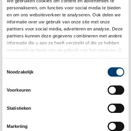
We gebruiken cookies om content en advertenties te
personaliseren, om functies voor social media te bieden
en om ons websiteverkeer te analyseren. Ook delen we
informatie over uw gebruik van onze site met onze
Ontvang de nieuwsbrief
partners voor social media, adverteren en analyse. Deze
partners kunnen deze gegevens combineren met andere
Wilt u op de hoogte blijven van de mooiste verhalen en het
informatie die u aan ze heeft verstrekt of die ze hebben
laatste erfgoednieuws? Schrijf u dan nu in voor onze
verzameld op basis van uw gebruik van hun services. U
wekelijkse nieuwsbrief!
gaat akkoord met de cookies en het
privacystatement
als u onze website blijft gebruiken.
Toestemmingsselectie
Noodzakelijk
Bij inschrijving gaat u akkoord met ons
privacybeleid
.
Voorkeuren
Aanvullingen
Statistieken
Vul deze informatie aan of geef een reactie.
Marketing