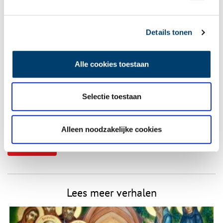
Vereiste velden zijn gemarkeerd met *. Het e-mailadres wordt niet
Details tonen
gepubliceerd.
Naam
*
Alle cookies toestaan
E-mail
*
Selectie toestaan
Vink dit aan als u op de hoogte gehouden wil worden.
Alleen noodzakelijke cookies
Lees meer verhalen