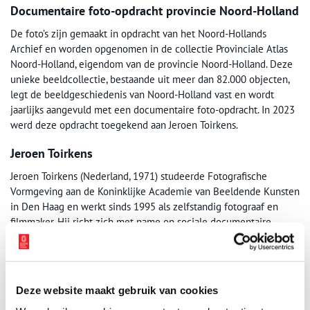
Documentaire foto-opdracht provincie Noord-Holland
De foto’s zijn gemaakt in opdracht van het Noord-Hollands
Archief en worden opgenomen in de collectie Provinciale Atlas
Noord-Holland, eigendom van de provincie Noord-Holland. Deze
unieke beeldcollectie, bestaande uit meer dan 82.000 objecten,
legt de beeldgeschiedenis van Noord-Holland vast en wordt
jaarlijks aangevuld met een documentaire foto-opdracht. In 2023
werd deze opdracht toegekend aan Jeroen Toirkens.
Jeroen Toirkens
Jeroen Toirkens (Nederland, 1971) studeerde Fotografische
Vormgeving aan de Koninklijke Academie van Beeldende Kunsten
in Den Haag en werkt sinds 1995 als zelfstandig fotograaf en
filmmaker. Hij richt zich met name op sociale documentaire
fotografie en “slow-journalism”.
Bron:
Noord-Hollands Archief
en
Provincie Noord-Holland
Deze website maakt gebruik van cookies
Publicatiedatum: 18/03/2025