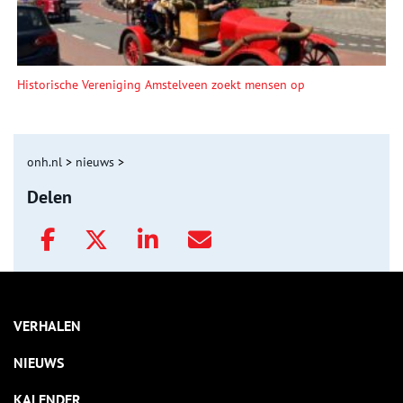
Historische Vereniging Amstelveen zoekt mensen op
onh.nl
>
nieuws
>
Delen
VERHALEN
NIEUWS
KALENDER