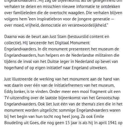
Engelandvaarders”. Hij zag de bijeenkomst als dé gelegenheid om
verhalen te delen en misschien nieuwe informatie te ontdekken
over familieleden die de overtocht waagden. Die verhalen blijven
volgens hem “een inspiratiebron voor de jongere generatie —
over moed, vrijheid, democratie en verantwoordelijkheid.”
Daarna was de beurt aan Just Stam (bestuurslid content en
collectie). Hij lanceerde het Digitaal Monument
Engelandvaarders. In dit monument presenteert het museum de
Engelandvaarders, hun helpers en de Nederlandse militairen die
tijdens de inval van het Duitse leger in Nederland op bevel van
hogerhand of op eigen initiatief naar Engeland uitweken.
Just illustreerde de werking van het monument aan de hand van
wat daarin over één van de initiatiefnemers van het museum,
Eddy Jonker, is te vinden. Onder meer een mooi fragment uit een
TV-uitzending over de laatste bijeenkomst van het Genootschap
Engelandvaarders. Ook liet Just één van de thema’s zien die in het
monument worden uitgelicht: sommige Engelandvaarders waren
bij het begin van hun tocht nog heel jong. Zo ook Emile
Boudeling uit Goes, die nog geen 15 jaar is als hij in april 1941 op