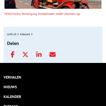
Historische Vereniging Amstelveen zoekt mensen op
onh.nl
>
nieuws
>
Delen
VERHALEN
NIEUWS
KALENDER