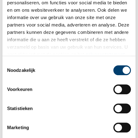
een monument in ontwikkeling, dus houd de site in de gaten!
personaliseren, om functies voor social media te bieden
en om ons websiteverkeer te analyseren. Ook delen we
informatie over uw gebruik van onze site met onze
partners voor social media, adverteren en analyse. Deze
partners kunnen deze gegevens combineren met andere
informatie die u aan ze heeft verstrekt of die ze hebben
verzameld op basis van uw gebruik van hun services. U
gaat akkoord met de cookies en het
privacystatement
als u onze website blijft gebruiken.
Toestemmingsselectie
Noodzakelijk
Voorkeuren
Op de website kun je biografieën lezen van verschillende Engelandvaarders.
Bron:
Museum Engelandvaarders
Statistieken
Publicatiedatum: 11/11/2025
Marketing