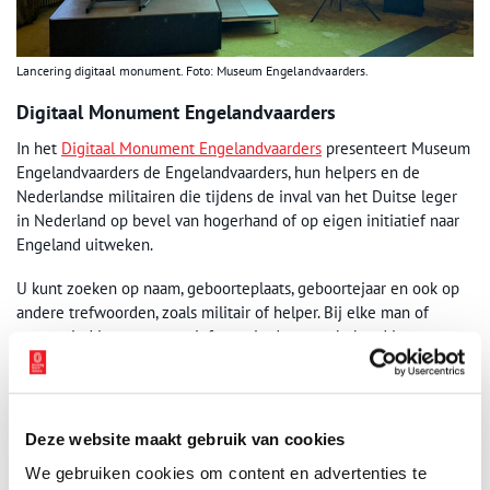
Lancering digitaal monument. Foto: Museum Engelandvaarders.
Digitaal Monument Engelandvaarders
In het
Digitaal Monument Engelandvaarders
presenteert Museum
Engelandvaarders de Engelandvaarders, hun helpers en de
Nederlandse militairen die tijdens de inval van het Duitse leger
in Nederland op bevel van hogerhand of op eigen initiatief naar
Engeland uitweken.
U kunt zoeken op naam, geboorteplaats, geboortejaar en ook op
andere trefwoorden, zoals militair of helper. Bij elke man of
vrouw vind je, voor zover informatie daarover bekend is, een
korte biografie, foto’s, documenten, objecten uit de collectie en
audio- en videofragmenten.
Op dit moment bevat het monument meer dan 7.000 namen,
Deze website maakt gebruik van cookies
waaronder bijna 3.000 namen van Engelandvaarders. Alle
We gebruiken cookies om content en advertenties te
informatie wordt voortdurend gecontroleerd en aangevuld. Het is