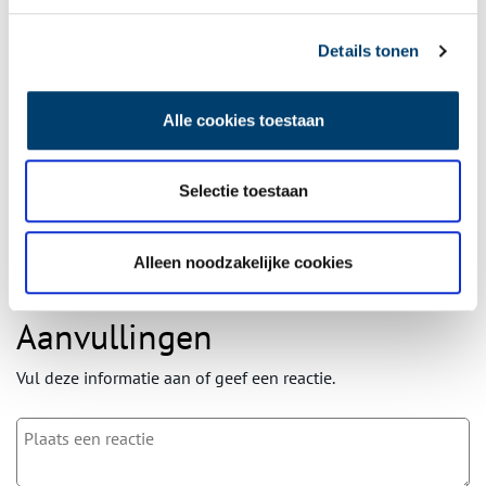
Details tonen
Ontvang de nieuwsbrief
Wilt u op de hoogte blijven van de mooiste verhalen en het
Alle cookies toestaan
laatste erfgoednieuws? Schrijf u dan nu in voor onze
wekelijkse nieuwsbrief!
Selectie toestaan
Bij inschrijving gaat u akkoord met ons
privacybeleid
.
Alleen noodzakelijke cookies
Aanvullingen
Vul deze informatie aan of geef een reactie.