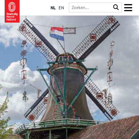
NL
EN