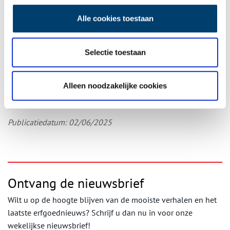
Dankzij de steun van Provincie Noord-Holland, het Molenfonds en
het Fonds Edwin Bouw is een groot deel van de kosten al gedekt.
Alle cookies toestaan
Maar we zijn er nog niet! Helaas kunnen we de overige kosten
als vereniging niet zelf dragen. Help daarom mee de restauratie
mogelijk te maken! In juni starten wij daarom met de
Selectie toestaan
crowdfunding. Informatie over hoe je hier aan kan bijdragen volgt
snel. Heb je al ideeën hoe je hier aan kan bijdragen? Mail dan
naar
marieverkaik@zaanschemolen.nl
.
Alleen noodzakelijke cookies
Bron:
De Zaansche Molen
Publicatiedatum: 02/06/2025
Ontvang de nieuwsbrief
Wilt u op de hoogte blijven van de mooiste verhalen en het
laatste erfgoednieuws? Schrijf u dan nu in voor onze
wekelijkse nieuwsbrief!