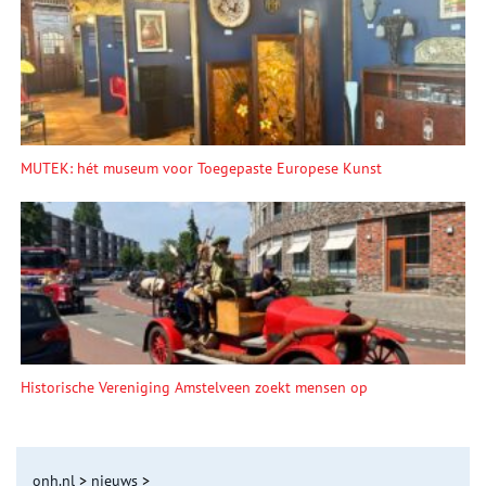
MUTEK: hét museum voor Toegepaste Europese Kunst
Historische Vereniging Amstelveen zoekt mensen op
onh.nl
>
nieuws
>