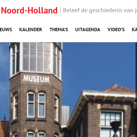
 Noord-Holland
Beleef de geschiedenis van 
IEUWS
KALENDER
THEMA’S
UITAGENDA
VIDEO’S
K