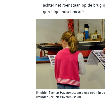
achter het roer staan op de brug of
gezellige museumcafé.
IJmuider Zee- en Havenmuseum extra open in zo
IJmuider Zee- en Havenmuseum.