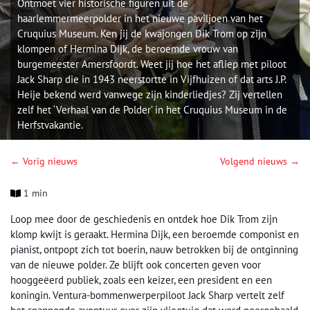
Ontmoet vier historische figuren uit de
haarlemmermeerpolder in het nieuwe paviljoen van het
Cruquius Museum. Ken jij de kwajongen Dik Trom op zijn
klompen of Hermina Dijk, de beroemde vrouw van
burgemeester Amersfoordt. Weet jij hoe het afliep met piloot
Jack Sharp die in 1943 neerstortte in Vijfhuizen of dat arts J.P.
Heije bekend werd vanwege zijn kinderliedjes? Zij vertellen
zelf het ‘Verhaal van de Polder’ in het Cruquius Museum in de
Herfstvakantie.
← Vorig nieuws
Volgend nieuws →
1 min
Loop mee door de geschiedenis en ontdek hoe Dik Trom zijn
klomp kwijt is geraakt. Hermina Dijk, een beroemde componist en
pianist, ontpopt zich tot boerin, nauw betrokken bij de ontginning
van de nieuwe polder. Ze blijft ook concerten geven voor
hooggeëerd publiek, zoals een keizer, een president en een
koningin. Ventura-bommenwerperpiloot Jack Sharp vertelt zelf