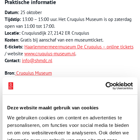
Praktische informatie
Datum:
25 oktober
Tijdstip:
13:00 – 15:00 uur. Het Cruquius Museum is op zaterdag
open van 11:00 tot 17:00.
Locatie:
Cruquiusdijk 27, 2142 ER Cruquius
Kosten
: Gratis bij aanschaf van een museumticket.
E-tickets:
Haarlemmermeermuseum De Cruquius – online tickets
/ website
www.cruquius-museum.nl
.
Contact:
info@shmdc.nl
Bron
:
Cruquius Museum
Publicatiedatum: 22/10/2025
Deze website maakt gebruik van cookies
We gebruiken cookies om content en advertenties te
Ontvang de nieuwsbrief
personaliseren, om functies voor social media te bieden
Wilt u op de hoogte blijven van de mooiste verhalen en het
en om ons websiteverkeer te analyseren. Ook delen we