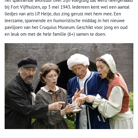
het spannende avontuur over zijn vliegtuig dat werd neergehaald
bij Fort Vijfhuizen, op 3 mei 1943. Iedereen kent wel een aantal
liedjes van arts J.P. Heije, dus zing gerust met hem mee. Een
leerzame, spannende en humoristische middag in het nieuwe
paviljoen van het Cruquius Museum. Geschikt voor jong en oud
en leuk om met de hele familie (6+) samen te doen.