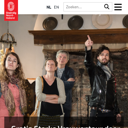
NL
EN