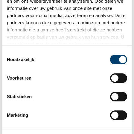
en om ons websiteverkeer te analyseren. Ook delen we
informatie over uw gebruik van onze site met onze
Wilt u op de hoogte blijven van de mooiste verhalen en het
partners voor social media, adverteren en analyse. Deze
laatste erfgoednieuws? Schrijf u dan nu in voor onze
partners kunnen deze gegevens combineren met andere
wekelijkse nieuwsbrief!
informatie die u aan ze heeft verstrekt of die ze hebben
verzameld op basis van uw gebruik van hun services. U
gaat akkoord met de cookies en het
privacystatement
als u onze website blijft gebruiken.
Bij inschrijving gaat u akkoord met ons
privacybeleid
.
Toestemmingsselectie
Noodzakelijk
Aanvullingen
Voorkeuren
Vul deze informatie aan of geef een reactie.
Statistieken
Marketing
Vereiste velden zijn gemarkeerd met *. Het e-mailadres wordt niet
gepubliceerd.