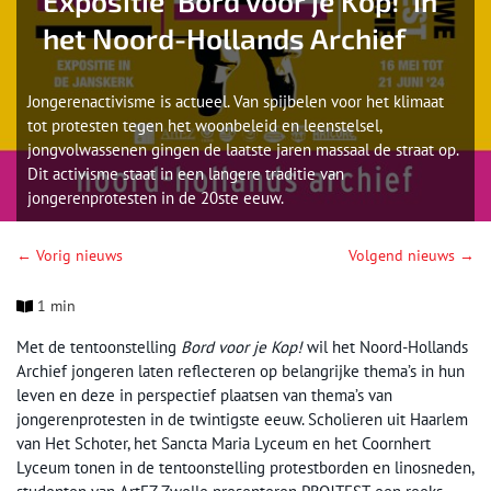
Expositie ‘Bord voor je Kop!’ in
het Noord-Hollands Archief
Jongerenactivisme is actueel. Van spijbelen voor het klimaat
tot protesten tegen het woonbeleid en leenstelsel,
jongvolwassenen gingen de laatste jaren massaal de straat op.
Dit activisme staat in een langere traditie van
jongerenprotesten in de 20ste eeuw.
← Vorig nieuws
Volgend nieuws →
1 min
Met de tentoonstelling
Bord voor je Kop!
wil het Noord-Hollands
Archief jongeren laten reflecteren op belangrijke thema’s in hun
leven en deze in perspectief plaatsen van thema’s van
jongerenprotesten in de twintigste eeuw. Scholieren uit Haarlem
van Het Schoter, het Sancta Maria Lyceum en het Coornhert
Lyceum tonen in de tentoonstelling protestborden en linosneden,