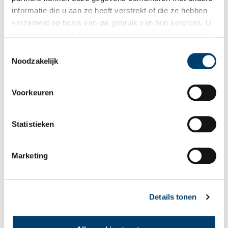
informatie die u aan ze heeft verstrekt of die ze hebben
verzameld op basis van uw gebruik van hun services. U
gaat akkoord met de cookies en het
privacystatement
als u onze website blijft gebruiken.
Toestemmingsselectie
Noodzakelijk
Bron:
Noord-Hollands Archief
Publicatiedatum: 15/05/2024
Voorkeuren
Statistieken
Ontvang de nieuwsbrief
Marketing
Wilt u op de hoogte blijven van de mooiste verhalen en het
laatste erfgoednieuws? Schrijf u dan nu in voor onze
wekelijkse nieuwsbrief!
Details tonen