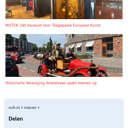
MUTEK: hét museum voor Toegepaste Europese Kunst
Historische Vereniging Amstelveen zoekt mensen op
onh.nl
>
nieuws
>
Delen