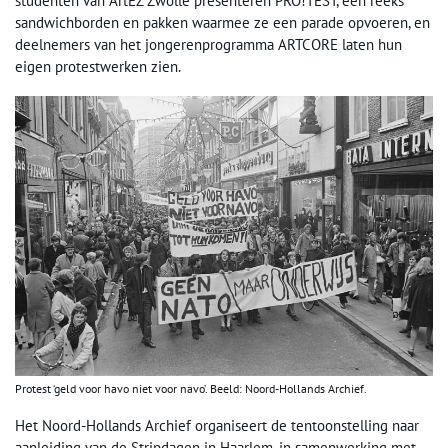
studenten van ArtEZ Zwolle presenteren PRO!TEST, een reeks
sandwichborden en pakken waarmee ze een parade opvoeren, en
deelnemers van het jongerenprogramma ARTCORE laten hun
eigen protestwerken zien.
Protest ‘geld voor havo niet voor navo’. Beeld: Noord-Hollands Archief.
Het Noord-Hollands Archief organiseert de tentoonstelling naar
aanleiding van de Stripdagen in Haarlem, in samenwerking met