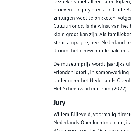
bezoekers niet alleen laten kijken,
proeven. De jury prees De Oude Ba
zintuigen weet te prikkelen. Volge
Cultuurfonds, is de winst van he
klein groot kan zijn. Als familiebe
stemcampagne, heel Nederland te 
droom: het eeuwenoude bakkersam
De museumprijs wordt jaarlijks ui
VriendenLoterij, in samenwerking
onder meer het Nederlands Open
Het Scheepvaartmuseum (2022).
Jury
Willem Bijleveld, voormalig dire
Nederlands Openluchtmuseum, is vo
Wonu Veys, curator Oceanië van 