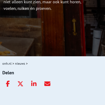
niet alleen kunt zien, maar ook kunt horen,
voelen, ruiken én proeven.
onh.nl
>
nieuws
>
Delen