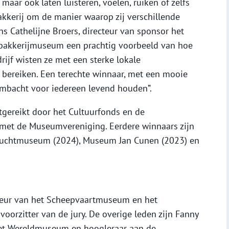
 maar ook laten luisteren, voelen, ruiken of zelfs
kkerij om de manier waarop zij verschillende
ns Cathelijne Broers, directeur van sponsor het
t bakkerijmuseum een prachtig voorbeeld van hoe
drijf wisten ze met een sterke lokale
bereiken. Een terechte winnaar, met een mooie
bacht voor iedereen levend houden”.
tgereikt door het Cultuurfonds en de
 met de Museumvereniging. Eerdere winnaars zijn
luchtmuseum (2024), Museum Jan Cunen (2023) en
cteur van het Scheepvaartmuseum en het
orzitter van de jury. De overige leden zijn Fanny
het Wereldmuseum en hoogleraar aan de