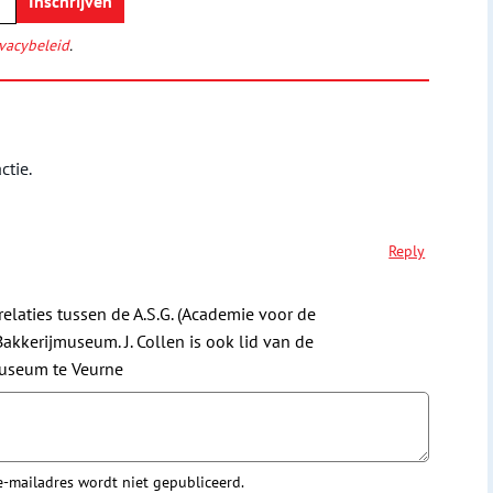
vacybeleid
.
ctie.
Reply
relaties tussen de A.S.G. (Academie voor de
kkerijmuseum. J. Collen is ook lid van de
museum te Veurne
 e-mailadres wordt niet gepubliceerd.