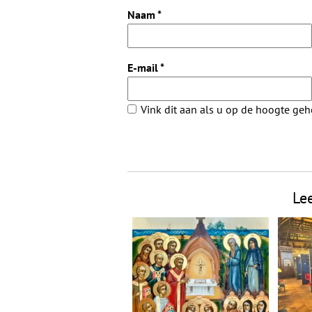
Naam
*
E-mail
*
Vink dit aan als u op de hoogte ge
Le