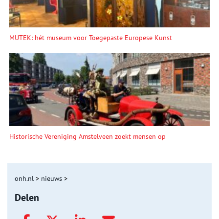
MUTEK: hét museum voor Toegepaste Europese Kunst
Historische Vereniging Amstelveen zoekt mensen op
onh.nl
>
nieuws
>
Delen