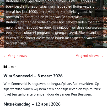
Buitenbeentje, geschreven door historicus Wim Cappers. Dit
boek beschrijft het ontstaan van het gebied Buitenveldert
(vanaf het jaar 1000), de rol van het Katholieke geloof, het
ontstaan en het reilen en zeilen van Begraafplaats
Buitenveldert en de verhalen over hoe nabestaanden toen en
nu omgaan met dood en rouw. In aanloop naar deze dag wordt
een breed cultureel programma georganiseerd. Elke maand is
er een bijeenkomst die verband houdt met aspecten van de
begraafplaats.
← Vorig nieuws
Volgend nieuws →
1 min
Wim Sonneveld – 8 maart 2026
Wim Sonneveld is begraven op begraafplaats Buitenveldert. Op
zijn sterfdag willen wij hem eren door zijn leven en zijn muziek
(live) ten gehore te brengen door de zanger Ken Besuijen.
Muziekmiddag – 12 april 2026