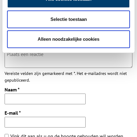
Bij inschrijving gaat u akkoord met ons
privacybeleid
.
Selectie toestaan
Aanvullingen
Vul deze informatie aan of geef een reactie.
Alleen noodzakelijke cookies
Vereiste velden zijn gemarkeerd met *. Het e-mailadres wordt niet
gepubliceerd.
Naam
*
E-mail
*
Vink dit aan als u op de hoogte gehouden wil worden.