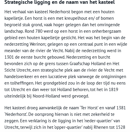
Strategische ligging en de naam van het kasteel
Het verhaal van kasteel Nederhorst begon met een houten
kapelletje. Een horst is een met kreupelhout en/ of bomen
begroeid stuk grond, vaak hoger gelegen dan het omringende
landschap. Rond 780 werd op een horst in een onherbergzaam
gebied een houten kapelletje gesticht. Het was het begin van de
nederzetting Werinon; gelegen op een centraal punt in een wijde
meander van de rivier de Vecht. Nabij de nederzetting werd in
1301 de eerste burcht gebouwd. Nederzetting en burcht
bevonden zich op de grens tussen Graafschap Holland en Het
Sticht Utrecht, een strategische plek aan de rivier de Vecht met
handelsverkeer en een lucratieve plek vanwege de ontginningen
en tolheffingen. Het grondgebied zou in de loop der tijd nu eens
tot Utrecht en dan weer tot Holland behoren, tot het in 1819
uiteindelijk bij Noord-Holland werd gevoegd.
Het kasteel droeg aanvankelijk de naam ‘Ter Horst’ en vanaf 1381
‘Nederhorst’. De oorsprong hiervan is niet met zekerheid te
zeggen. Een verklaring is de ligging in het ‘neder-quartier’ van
Utrecht, terwijl zich in het ‘opper-quartier’ nabij Rhenen tot 1528