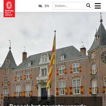
NL
EN