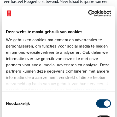
een kasteel Hoogerhorst bevond. Meer lokaal is sprake van een
langgerekt stuifduin uit de laatste IJstijd dat twee heuvels omvat:
‘Den Berg’, waarop de kapel en de nederzetting zijn gebouwd en
waarnaar het dorp vernoemd is en de – lagergelegen – horst
waarop het kasteel staat. Eind 17e eeuw werden de namen van
dorp en kasteel gecombineerd: ‘den Berg tot Nederhorst’.
Deze website maakt gebruik van cookies
We gebruiken cookies om content en advertenties te
personaliseren, om functies voor social media te bieden
en om ons websiteverkeer te analyseren. Ook delen we
informatie over uw gebruik van onze site met onze
partners voor social media, adverteren en analyse. Deze
partners kunnen deze gegevens combineren met andere
informatie die u aan ze heeft verstrekt of die ze hebben
verzameld op basis van uw gebruik van hun services. U
gaat akkoord met de cookies en het
privacystatement
als u onze website blijft gebruiken.
Toestemmingsselectie
Noodzakelijk