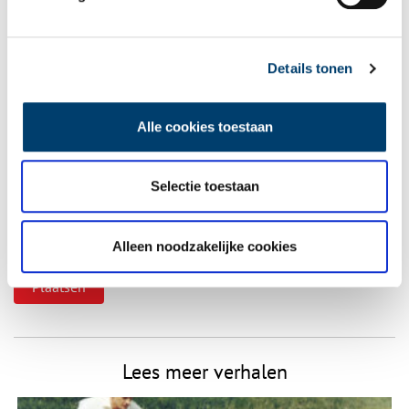
Vereiste velden zijn gemarkeerd met *. Het e-mailadres wordt niet
Details tonen
gepubliceerd.
Naam
*
Alle cookies toestaan
E-mail
*
Selectie toestaan
Alleen noodzakelijke cookies
Vink dit aan als u op de hoogte gehouden wil worden.
Lees meer verhalen