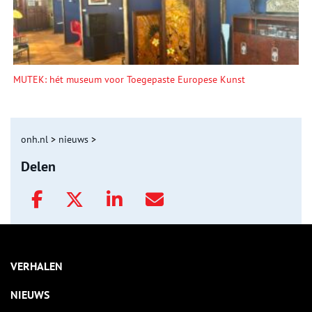
MUTEK: hét museum voor Toegepaste Europese Kunst
onh.nl
>
nieuws
>
Delen
VERHALEN
NIEUWS