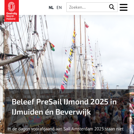
NL
EN
Beleef PreSail IJmond 2025 in
IJmuiden én Beverwijk
In de dagen voorafgaand aan Sail Amsterdam 2025 staan niet