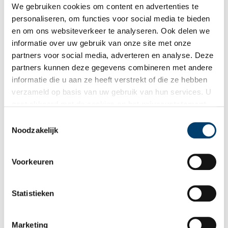
We gebruiken cookies om content en advertenties te
personaliseren, om functies voor social media te bieden
en om ons websiteverkeer te analyseren. Ook delen we
informatie over uw gebruik van onze site met onze
Ontvang de nieuwsbrief
partners voor social media, adverteren en analyse. Deze
partners kunnen deze gegevens combineren met andere
Wilt u op de hoogte blijven van de mooiste verhalen en het
informatie die u aan ze heeft verstrekt of die ze hebben
laatste erfgoednieuws? Schrijf u dan nu in voor onze
verzameld op basis van uw gebruik van hun services. U
wekelijkse nieuwsbrief!
gaat akkoord met de cookies en het
privacystatement
als u onze website blijft gebruiken.
Toestemmingsselectie
Noodzakelijk
Bij inschrijving gaat u akkoord met ons
privacybeleid
.
Voorkeuren
Aanvullingen
Statistieken
Vul deze informatie aan of geef een reactie.
Marketing