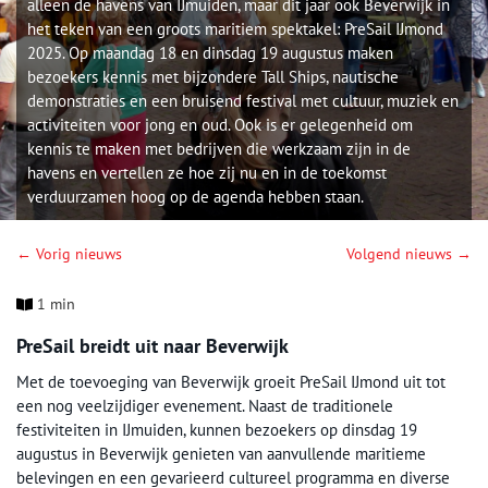
alleen de havens van IJmuiden, maar dit jaar ook Beverwijk in
het teken van een groots maritiem spektakel: PreSail IJmond
2025. Op maandag 18 en dinsdag 19 augustus maken
bezoekers kennis met bijzondere Tall Ships, nautische
demonstraties en een bruisend festival met cultuur, muziek en
activiteiten voor jong en oud. Ook is er gelegenheid om
kennis te maken met bedrijven die werkzaam zijn in de
havens en vertellen ze hoe zij nu en in de toekomst
verduurzamen hoog op de agenda hebben staan.
← Vorig nieuws
Volgend nieuws →
1 min
PreSail breidt uit naar Beverwijk
Met de toevoeging van Beverwijk groeit PreSail IJmond uit tot
een nog veelzijdiger evenement. Naast de traditionele
festiviteiten in IJmuiden, kunnen bezoekers op dinsdag 19
augustus in Beverwijk genieten van aanvullende maritieme
belevingen en een gevarieerd cultureel programma en diverse