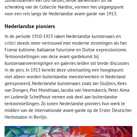
Zomerbloemen
van Leo Gestel, beide aanwinsten uit de
schenking van de Collectie Nardinc, vormen het uitgangspunt
voor een reis langs de Nederlandse avant-garde van 1913.
Nederlandse pioniers
In de periode 1910-1913 raken Nederlandse kunstenaars en
critici steeds meer vertrouwd met moderne stromingen als het
Franse kubisme, Italiaanse futurisme en Duitse expressionisme.
Tentoonstellingen van deze avant-gardekunst bij
kunstenaarsverenigingen en galeries leiden tot brede discussies
in de pers. In 1913 bereikt deze uitwisseling een hoogtepunt:
niet alleen worden buitenlandse meesterwerken in Nederland
geëxposeerd, Nederlandse kunstenaars zoals Jan Sluijters, Kees
van Dongen, Piet Mondriaan, Jacoba van Heemskerck, Peter Alma
en Lodewijk Schelfhout nemen ook deel aan buitenlandse
tentoonstellingen. Zo tonen Nederlandse pioniers hun werk te
midden van de internationale avant-garde op de Erster Deutscher
Herbstsalon in Berlijn.