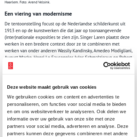
Haarlem. Foto: Arend Velsink.
Een viering van modernisme
De tentoonstelling focust op de Nederlandse schilderkunst uit
1913 en op de kunstwerken die dat jaar op toonaangevende
(inter)nationale exposities te zien zijn. Singer Laren plaatst deze
werken in een bredere context door ze te combineren met
werken van onder anderen Wassily Kandinsky, Amedeo Modigliani,
August Macke, Henri Le Fauconnier, Jules Schmalzigaug en Robert
Delaunay. Deze combinaties maken de artistieke uitwisseling
zichtbaar.
Een thematische ontdekkingsreis
Deze website maakt gebruik van cookies
De tentoonstelling is niet opgezet als een encyclopedisch
We gebruiken cookies om content en advertenties te
overzicht, maar als een dynamische en thematische
personaliseren, om functies voor social media te bieden
ontdekkingstocht door zes zalen. Zo biedt
1913. De grote
en om ons websiteverkeer te analyseren. Ook delen we
kunstexplosie
een unieke kans om topstukken uit de eigen
informatie over uw gebruik van onze site met onze
collectie van Singer Laren te ervaren in een bredere context en
partners voor social media, adverteren en analyse. Deze
inzicht te krijgen in een jaar waarin de kunstwereld zich op een
partners kunnen deze gegevens combineren met andere
ongekende manier vernieuwde. 1913.