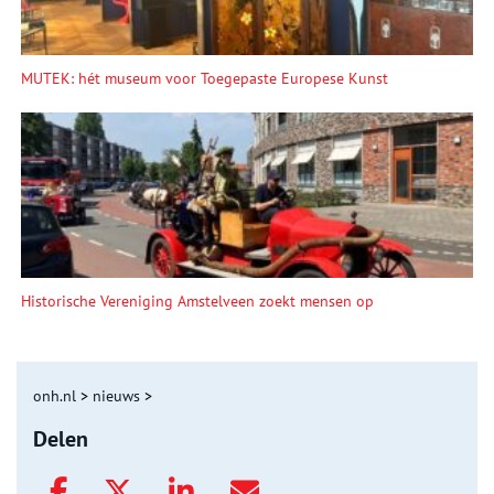
MUTEK: hét museum voor Toegepaste Europese Kunst
Historische Vereniging Amstelveen zoekt mensen op
onh.nl
>
nieuws
>
Delen