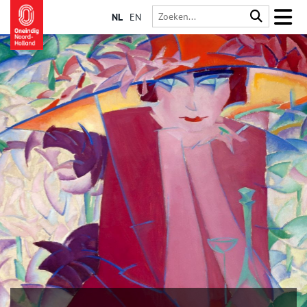
NL
EN