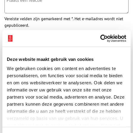
Vereiste velden zijn gemarkeerd met *. Het e-mailadres wordt niet
gepubliceerd.
Naam
*
E-mail
*
Deze website maakt gebruik van cookies
We gebruiken cookies om content en advertenties te
personaliseren, om functies voor social media te bieden
Vink dit aan als u op de hoogte gehouden wil worden.
en om ons websiteverkeer te analyseren. Ook delen we
informatie over uw gebruik van onze site met onze
partners voor social media, adverteren en analyse. Deze
partners kunnen deze gegevens combineren met andere
informatie die u aan ze heeft verstrekt of die ze hebben
Bekijk meer video's
verzameld op basis van uw gebruik van hun services. U
gaat akkoord met de cookies en het
privacystatement
als u onze website blijft gebruiken.