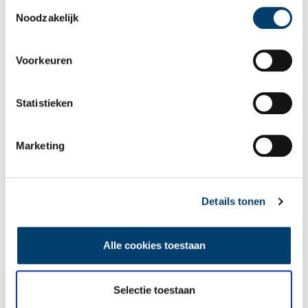
Toestemmingsselectie
Noodzakelijk
Voorkeuren
Een jaar rond in de Eendenkooi ’t Zand
Statistieken
Marketing
Details tonen
Tien verdwenen pretparken
Alle cookies toestaan
Selectie toestaan