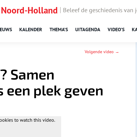
 Noord-Holland
Beleef de geschiedenis van 
IEUWS
KALENDER
THEMA’S
UITAGENDA
VIDEO’S
K
Volgende video →
t? Samen
s een plek geven
ookies to watch this video.