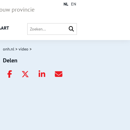
NL
EN
jouw provincie
AART
onh.nl
>
video
>
Delen