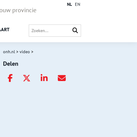
NL
EN
jouw provincie
AART
onh.nl
>
video
>
Delen