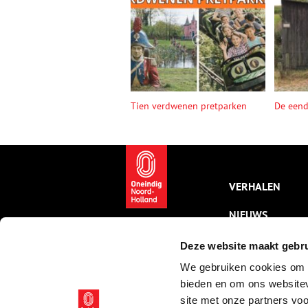
Tien verdwenen pretparken
De een
VERHALEN
NIEUWS
KALENDER
Deze website maakt gebru
We gebruiken cookies om c
THEMA’S
bieden en om ons websitev
ACTIVITEITEN
site met onze partners vo