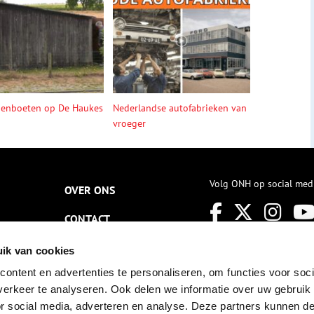
denboeten op De Haukes
Nederlandse autofabrieken van
vroeger
Volg ONH op social med
OVER ONS
CONTACT
NIEUWSBRIEF
ik van cookies
ontent en advertenties te personaliseren, om functies voor soci
DISCLAIMER
erkeer te analyseren. Ook delen we informatie over uw gebruik
PRIVACY
or social media, adverteren en analyse. Deze partners kunnen 